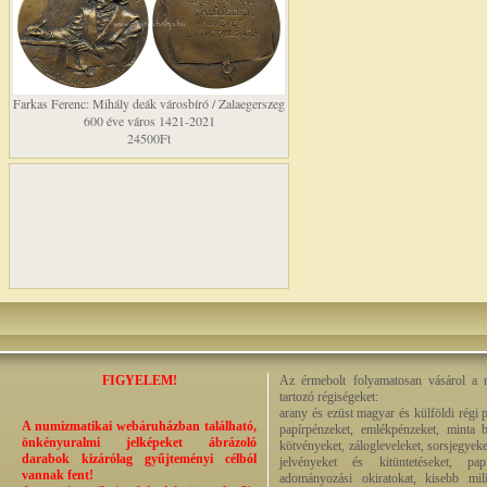
Farkas Ferenc: Mihály deák városbíró / Zalaegerszeg
600 éve város 1421-2021
24500Ft
FIGYELEM!
Az érmebolt folyamatosan vásárol a n
tartozó régiségeket:
arany és ezüst magyar és külföldi régi 
A numizmatikai webáruházban található,
papírpénzeket, emlékpénzeket, minta b
önkényuralmi jelképeket ábrázoló
kötvényeket, zálogleveleket, sorsjegyeke
darabok kizárólag gyűjteményi célból
jelvényeket és kitüntetéseket, pap
vannak fent!
adományozási okiratokat, kisebb milit