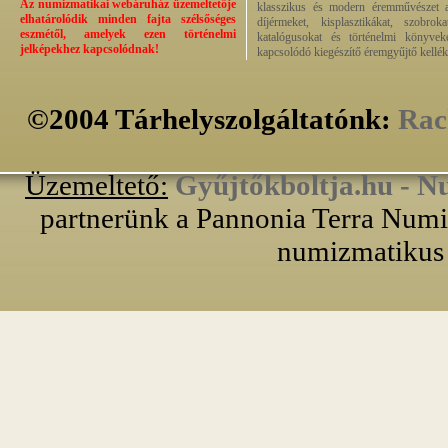
Az numizmatikai webáruház üzemeltetője
klasszikus és modern éremművészet alk
elhatárolódik minden fajta szélsőséges
díjérmeket, kisplasztikákat, szobrok
eszmétől, amelyek ezen történelmi
katalógusokat és történelmi könyvek
jelképekhez kapcsolódnak!
kapcsolódó kiegészítő éremgyűjtő kellék
©2004 Tárhelyszolgáltatónk:
Rac
Üzemeltető:
Gyűjtőkboltja.hu - N
partnerünk a Pannonia Terra Numiz
numizmatikus 