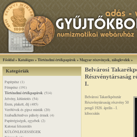
Főoldal
»
Katalógus
»
Történelmi értékpapírok
»
Magyar részvények, záloglevelek
»
Belvárosi Takarékp
Kategóriák
Részvénytársaság r
Papírpénz (1)
I.
Fémpénz (191)
Történelmi értékpapírok
(514)
Belvárosi Takarékpénztár
Jelvény, kitüntetés (54)
Részvénytársaság részvény 50
Érem, plakett, díj (485)
pengő 1926. április - I.
Verőtövek és gipsz minták (20)
kibocsátás
Szabadkőműves páholy érmek (4)
Papírrégiségek, egyebek (2)
Katonai felszerelés
KÜLÖNLEGESSÉGEK