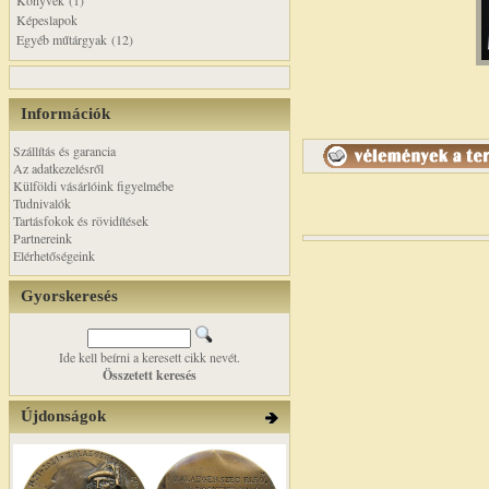
Könyvek (1)
Képeslapok
Egyéb műtárgyak (12)
Információk
Szállítás és garancia
Az adatkezelésről
Külföldi vásárlóink figyelmébe
Tudnivalók
Tartásfokok és rövidítések
Partnereink
Elérhetőségeink
Gyorskeresés
Ide kell beírni a keresett cikk nevét.
Összetett keresés
Újdonságok