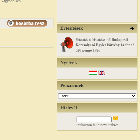
Nagyobb kép
Értesítések
Értesítés a frissítésekről
Budapesti
Korcsolyázó Egylet kötvény 14 font /
320 pengő 1926
Nyelvek
Pénznemek
Hírlevél
Iratkozzon fel hírlevelünkre!