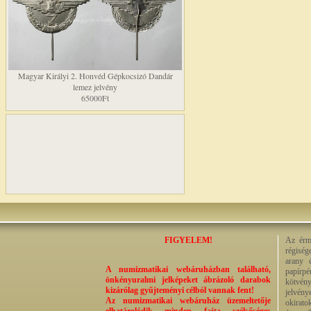
Magyar Királyi 2. Honvéd Gépkocsizó Dandár
lemez jelvény
65000Ft
FIGYELEM!
Az érme
régiség
arany 
A numizmatikai webáruházban található,
papírp
önkényuralmi jelképeket ábrázoló darabok
kötvény
kizárólag gyűjteményi célból vannak fent!
jelvény
Az numizmatikai webáruház üzemeltetője
okirato