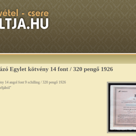
zó Egylet kötvény 14 font / 320 pengő 1926
ny 14 angol font 9 schilling / 320 pengő 1926
céljából"