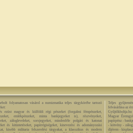
bolt folyamatosan vásárol a numizmatika teljes tárgykörébe tartozó
Teljes gyűjtemé
eket:
felvásárlása az é
és ezüst magyar és külföldi régi pénzeket (forgalmi fémpénzeket,
Gyűjtőkboltja.hu
énzeket, emlékpénzeket, minta bankjegyeket is), részvényeket,
Magyar Éremgyű
eket, zálogleveleket, sorsjegyeket, mindenféle polgári és katonai
papírpénz - bankj
eket és kitüntetéseket, papírrégiségeket, kinevezési és adományozási
- kötvény - zálog
kat, kisebb militaria felszerelési tárgyakat, a klasszikus és modern
díjérem - kisplas