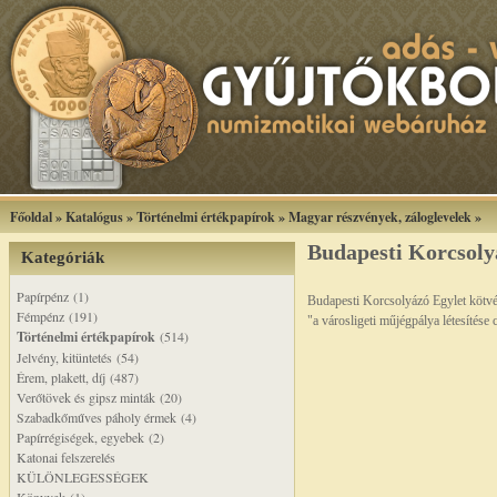
Főoldal
»
Katalógus
»
Történelmi értékpapírok
»
Magyar részvények, záloglevelek
»
Budapesti Korcsolyá
Kategóriák
Papírpénz (1)
Budapesti Korcsolyázó Egylet kötvé
Fémpénz (191)
"a városligeti műjégpálya létesítése 
Történelmi értékpapírok
(514)
Jelvény, kitüntetés (54)
Érem, plakett, díj (487)
Verőtövek és gipsz minták (20)
Szabadkőműves páholy érmek (4)
Papírrégiségek, egyebek (2)
Katonai felszerelés
KÜLÖNLEGESSÉGEK