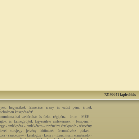
72190641 lapletöltés
nyek, hagyatékok felmérése, arany és ezüst pénz, érmék
rmeboltban készpénzért!
 numizmatikai webáruház és üzlet: régipénz - érme - MÉE -
jtők és Érmegyűjtők Egyesülete emlékérmek - fémpénz -
egy - emlékpénz - emlékérem - történelmi értékpapír - részvény
levél - sorsjegy - jelvény - kitüntetés - éremművész - plakett -
ztika - szakkönyv - katalógus - könyv - Leuchtturm érmetároló -