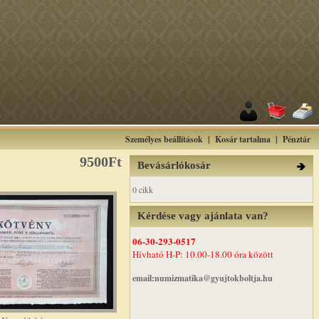
Személyes beállítások
|
Kosár tartalma
|
Pénztár
9500Ft
Bevásárlókosár
0 cikk
Kérdése vagy ajánlata van?
06-30-293-0517
Hívható H-P: 10.00-18.00 óra között
email:numizmatika@gyujtokboltja.hu