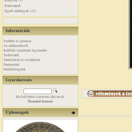
Könyvek (1)
Képeslapok
Egyéb műtárgyak (12)
Információk
Szállítás és garancia
Az adatkezelésről
Külföldi vásárlóink figyelmébe
Tudnivalók
Tartásfokok és rövidítések
Partnereink
Elérhetőségeink
Gyorskeresés
Ide kell beírni a keresett cikk nevét.
Összetett keresés
Újdonságok