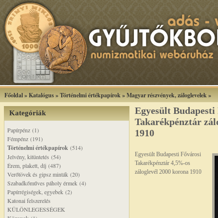
Főoldal
»
Katalógus
»
Történelmi értékpapírok
»
Magyar részvények, záloglevelek
»
Egyesült Budapesti
Kategóriák
Takarékpénztár zál
Papírpénz (1)
1910
Fémpénz (191)
Történelmi értékpapírok
(514)
Egyesült Budapesti Fővárosi
Jelvény, kitüntetés (54)
Takarékpénztár 4,5%-os
Érem, plakett, díj (487)
záloglevél 2000 korona 1910
Verőtövek és gipsz minták (20)
Szabadkőműves páholy érmek (4)
Papírrégiségek, egyebek (2)
Katonai felszerelés
KÜLÖNLEGESSÉGEK