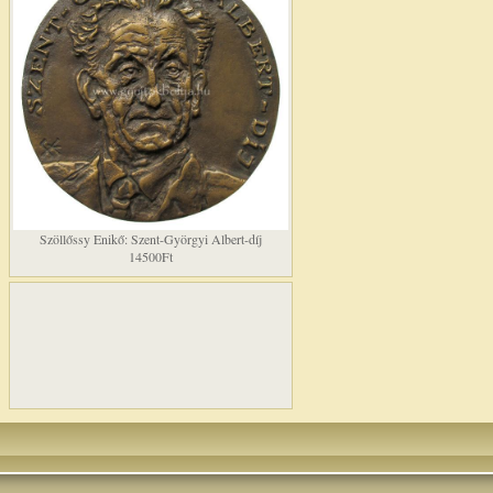
Szöllőssy Enikő: Szent-Györgyi Albert-díj
14500Ft