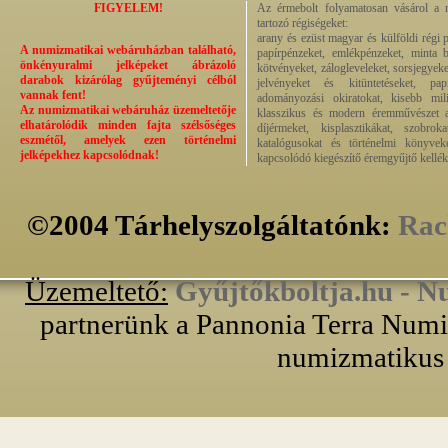
FIGYELEM!
Az érmebolt folyamatosan vásárol a n
tartozó régiségeket:
arany és ezüst magyar és külföldi régi 
A numizmatikai webáruházban található,
papírpénzeket, emlékpénzeket, minta b
önkényuralmi jelképeket ábrázoló
kötvényeket, zálogleveleket, sorsjegyeke
darabok kizárólag gyűjteményi célból
jelvényeket és kitüntetéseket, pap
vannak fent!
adományozási okiratokat, kisebb milit
Az numizmatikai webáruház üzemeltetője
klasszikus és modern éremművészet alk
elhatárolódik minden fajta szélsőséges
díjérmeket, kisplasztikákat, szobrok
eszmétől, amelyek ezen történelmi
katalógusokat és történelmi könyvek
jelképekhez kapcsolódnak!
kapcsolódó kiegészítő éremgyűjtő kellék
©2004 Tárhelyszolgáltatónk:
Rac
Üzemeltető:
Gyűjtőkboltja.hu - N
partnerünk a Pannonia Terra Numiz
numizmatikus 