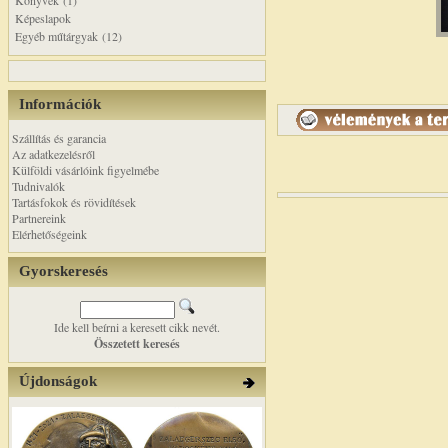
Könyvek (1)
Képeslapok
Egyéb műtárgyak (12)
Információk
Szállítás és garancia
Az adatkezelésről
Külföldi vásárlóink figyelmébe
Tudnivalók
Tartásfokok és rövidítések
Partnereink
Elérhetőségeink
Gyorskeresés
Ide kell beírni a keresett cikk nevét.
Összetett keresés
Újdonságok