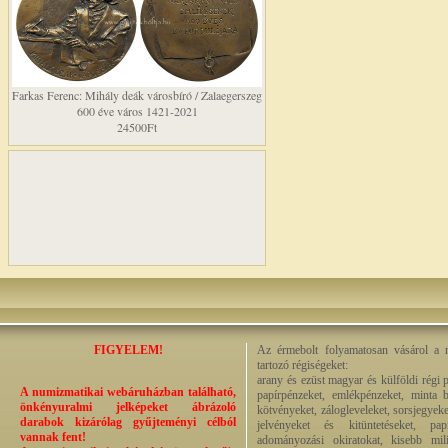
Farkas Ferenc: Mihály deák városbíró / Zalaegerszeg
600 éve város 1421-2021
24500Ft
FIGYELEM!
Az érmebolt folyamatosan vásárol a n
tartozó régiségeket:
arany és ezüst magyar és külföldi régi 
A numizmatikai webáruházban található,
papírpénzeket, emlékpénzeket, minta b
önkényuralmi jelképeket ábrázoló
kötvényeket, zálogleveleket, sorsjegyeke
darabok kizárólag gyűjteményi célból
jelvényeket és kitüntetéseket, pap
vannak fent!
adományozási okiratokat, kisebb milit