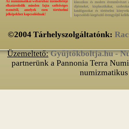
Az numizmatikai webáruház üzemeltetője
klasszikus és modern éremművészet alk
elhatárolódik minden fajta szélsőséges
díjérmeket, kisplasztikákat, szobrok
eszmétől, amelyek ezen történelmi
katalógusokat és történelmi könyvek
jelképekhez kapcsolódnak!
kapcsolódó kiegészítő éremgyűjtő kellék
©2004 Tárhelyszolgáltatónk:
Rac
Üzemeltető:
Gyűjtőkboltja.hu - N
partnerünk a Pannonia Terra Numiz
numizmatikus 