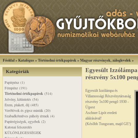
Főoldal
»
Katalógus
»
Történelmi értékpapírok
»
Magyar részvények, záloglevelek
»
Egyesült Izzólámpa 
Kategóriák
részvény 5x100 pen
Papírpénz (1)
Fémpénz (191)
Egyesült Izzólámpa és
Történelmi értékpapírok
(514)
Villamossági Részvénytársaság
Jelvény, kitüntetés (54)
részvény 5x100 pengő 1930 -
Érem, plakett, díj (485)
Újpest
Verőtövek és gipsz minták (20)
Aschner Lipót eredeti
Szabadkőműves páholy érmek (4)
aláírásával!
Papírrégiségek, egyebek (2)
(Később Tungsram, majd GE!)
Katonai felszerelés
KÜLÖNLEGESSÉGEK