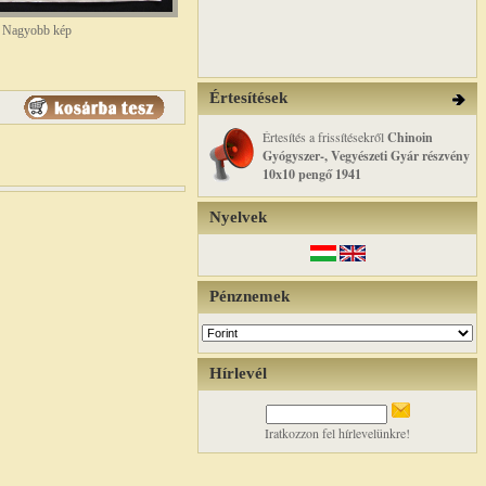
Nagyobb kép
Értesítések
Értesítés a frissítésekről
Chinoin
Gyógyszer-, Vegyészeti Gyár részvény
10x10 pengő 1941
Nyelvek
Pénznemek
Hírlevél
Iratkozzon fel hírlevelünkre!