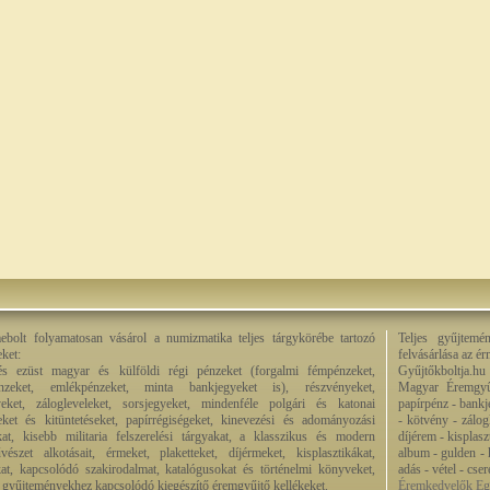
bolt folyamatosan vásárol a numizmatika teljes tárgykörébe tartozó
Teljes gyűjtemé
eket:
felvásárlása az é
és ezüst magyar és külföldi régi pénzeket (forgalmi fémpénzeket,
Gyűjtőkboltja.hu
énzeket, emlékpénzeket, minta bankjegyeket is), részvényeket,
Magyar Éremgyű
eket, zálogleveleket, sorsjegyeket, mindenféle polgári és katonai
papírpénz - bankj
eket és kitüntetéseket, papírrégiségeket, kinevezési és adományozási
- kötvény - zálog
kat, kisebb militaria felszerelési tárgyakat, a klasszikus és modern
díjérem - kisplas
észet alkotásait, érmeket, plaketteket, díjérmeket, kisplasztikákat,
album - gulden - k
at, kapcsolódó szakirodalmat, katalógusokat és történelmi könyveket,
adás - vétel - cse
 a gyűjteményekhez kapcsolódó kiegészítő éremgyűjtő kellékeket.
Éremkedvelők Egy