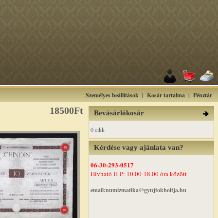
Személyes beállítások
|
Kosár tartalma
|
Pénztár
18500Ft
Bevásárlókosár
0 cikk
Kérdése vagy ajánlata van?
06-30-293-0517
Hívható H-P: 10.00-18.00 óra között
email:numizmatika@gyujtokboltja.hu