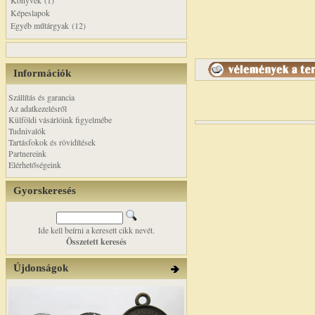
Könyvek (1)
Képeslapok
Egyéb műtárgyak (12)
Információk
Szállítás és garancia
Az adatkezelésről
Külföldi vásárlóink figyelmébe
Tudnivalók
Tartásfokok és rövidítések
Partnereink
Elérhetőségeink
Gyorskeresés
Ide kell beírni a keresett cikk nevét.
Összetett keresés
Újdonságok