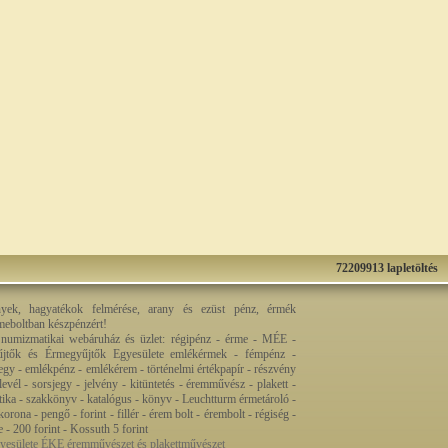
72209913 lapletöltés
nyek, hagyatékok felmérése, arany és ezüst pénz, érmék
rmeboltban készpénzért!
 numizmatikai webáruház és üzlet: régipénz - érme - MÉE -
jtők és Érmegyűjtők Egyesülete emlékérmek - fémpénz -
egy - emlékpénz - emlékérem - történelmi értékpapír - részvény
levél - sorsjegy - jelvény - kitüntetés - éremművész - plakett -
ztika - szakkönyv - katalógus - könyv - Leuchtturm érmetároló -
orona - pengő - forint - fillér - érem bolt - érembolt - régiség -
re - 200 forint - Kossuth 5 forint
esülete ÉKE éremművészet és plakettművészet