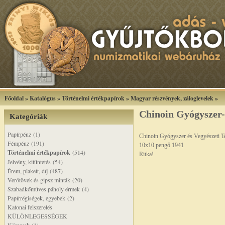
Főoldal
»
Katalógus
»
Történelmi értékpapírok
»
Magyar részvények, záloglevelek
»
Chinoin Gyógyszer-
Kategóriák
Papírpénz (1)
Chinoin Gyógyszer és Vegyészeti T
Fémpénz (191)
10x10 pengő 1941
Történelmi értékpapírok
(514)
Ritka!
Jelvény, kitüntetés (54)
Érem, plakett, díj (487)
Verőtövek és gipsz minták (20)
Szabadkőműves páholy érmek (4)
Papírrégiségek, egyebek (2)
Katonai felszerelés
KÜLÖNLEGESSÉGEK