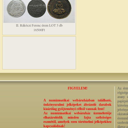
II. Rákóczi Ferenc érem LOT 3 db
16500Ft
FIGYELEM!
Az érme
régiség
arany 
A numizmatikai webáruházban található,
papírp
önkényuralmi jelképeket ábrázoló darabok
kötvény
kizárólag gyűjteményi célból vannak fent!
jelvény
Az numizmatikai webáruház üzemeltetője
okirato
elhatárolódik minden fajta szélsőséges
éremműv
eszmétől, amelyek ezen történelmi jelképekhez
szobrok
kapcsolódnak!
illetve