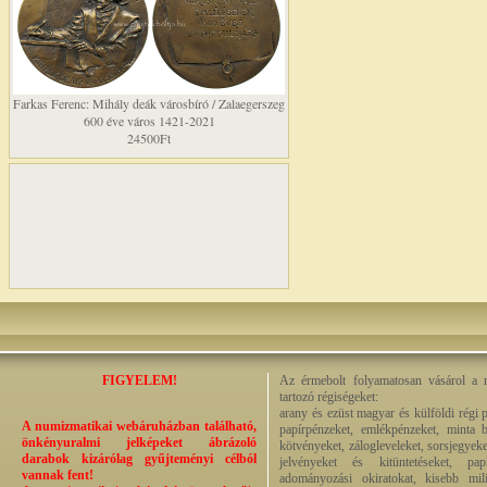
Farkas Ferenc: Mihály deák városbíró / Zalaegerszeg
600 éve város 1421-2021
24500Ft
FIGYELEM!
Az érmebolt folyamatosan vásárol a n
tartozó régiségeket:
arany és ezüst magyar és külföldi régi 
A numizmatikai webáruházban található,
papírpénzeket, emlékpénzeket, minta b
önkényuralmi jelképeket ábrázoló
kötvényeket, zálogleveleket, sorsjegyeke
darabok kizárólag gyűjteményi célból
jelvényeket és kitüntetéseket, pap
vannak fent!
adományozási okiratokat, kisebb milit