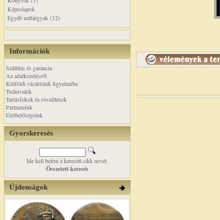
Könyvek (1)
Képeslapok
Egyéb műtárgyak (12)
Információk
Szállítás és garancia
Az adatkezelésről
Külföldi vásárlóink figyelmébe
Tudnivalók
Tartásfokok és rövidítések
Partnereink
Elérhetőségeink
Gyorskeresés
Ide kell beírni a keresett cikk nevét.
Összetett keresés
Újdonságok