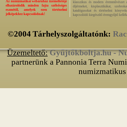
Az numizmatikai webáruház üzemeltetője
klasszikus és modern éremművészet alk
elhatárolódik minden fajta szélsőséges
díjérmeket, kisplasztikákat, szobrok
eszmétől, amelyek ezen történelmi
katalógusokat és történelmi könyvek
jelképekhez kapcsolódnak!
kapcsolódó kiegészítő éremgyűjtő kellék
©2004 Tárhelyszolgáltatónk:
Rac
Üzemeltető:
Gyűjtőkboltja.hu - N
partnerünk a Pannonia Terra Numiz
numizmatikus 