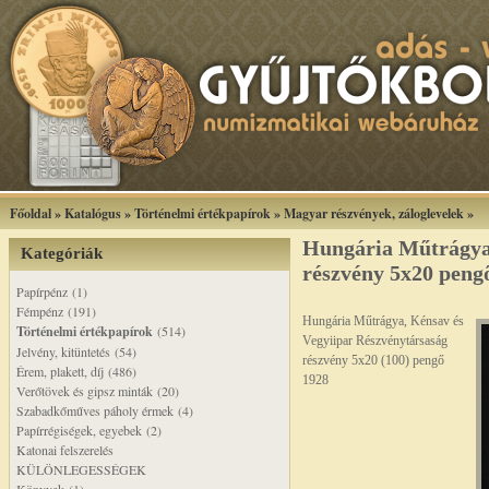
Főoldal
»
Katalógus
»
Történelmi értékpapírok
»
Magyar részvények, záloglevelek
»
Hungária Műtrágya
Kategóriák
részvény 5x20 peng
Papírpénz (1)
Fémpénz (191)
Hungária Műtrágya, Kénsav és
Történelmi értékpapírok
(514)
Vegyiipar Részvénytársaság
Jelvény, kitüntetés (54)
részvény 5x20 (100) pengő
Érem, plakett, díj (486)
1928
Verőtövek és gipsz minták (20)
Szabadkőműves páholy érmek (4)
Papírrégiségek, egyebek (2)
Katonai felszerelés
KÜLÖNLEGESSÉGEK