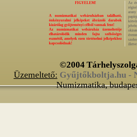
FIGYELEM!
Az ér
régisé
arany
A numizmatikai webáruházban található,
papír
önkényuralmi jelképeket ábrázoló darabok
kötvé
kizárólag gyűjteményi célból vannak fent!
jelvé
Az numizmatikai webáruház üzemeltetője
okira
elhatárolódik minden fajta szélsőséges
éremm
eszmétől, amelyek ezen történelmi jelképekhez
szobr
kapcsolódnak!
illetv
©2004 Tárhelyszolg
Üzemeltető:
Gyűjtőkboltja.hu -
Numizmatika, budapest