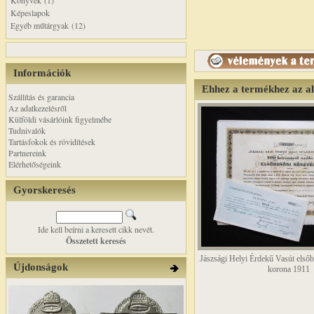
Könyvek (1)
Képeslapok
Egyéb műtárgyak (12)
Információk
Ehhez a termékhez az a
Szállítás és garancia
Az adatkezelésről
Külföldi vásárlóink figyelmébe
Tudnivalók
Tartásfokok és rövidítések
Partnereink
Elérhetőségeink
Gyorskeresés
Ide kell beírni a keresett cikk nevét.
Összetett keresés
Jászsági Helyi Érdekű Vasút első
Újdonságok
korona 1911