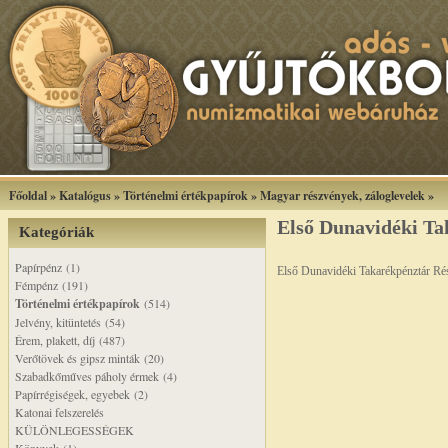
Főoldal
»
Katalógus
»
Történelmi értékpapírok
»
Magyar részvények, záloglevelek
»
Első Dunavidéki Ta
Kategóriák
Papírpénz (1)
Első Dunavidéki Takarékpénztár Ré
Fémpénz (191)
Történelmi értékpapírok
(514)
Jelvény, kitüntetés (54)
Érem, plakett, díj (487)
Verőtövek és gipsz minták (20)
Szabadkőműves páholy érmek (4)
Papírrégiségek, egyebek (2)
Katonai felszerelés
KÜLÖNLEGESSÉGEK