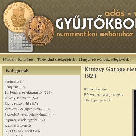
Főoldal
»
Katalógus
»
Történelmi értékpapírok
»
Magyar részvények, záloglevelek
»
Kinizsy Garage rés
Kategóriák
1928
Papírpénz (1)
Fémpénz (191)
Kinizsy Garage
Történelmi értékpapírok
(514)
Részvénytársaság részvény
Jelvény, kitüntetés (54)
10x30 pengő 1928
Érem, plakett, díj (487)
Verőtövek és gipsz minták (20)
Szabadkőműves páholy érmek (4)
Papírrégiségek, egyebek (2)
Katonai felszerelés
KÜLÖNLEGESSÉGEK