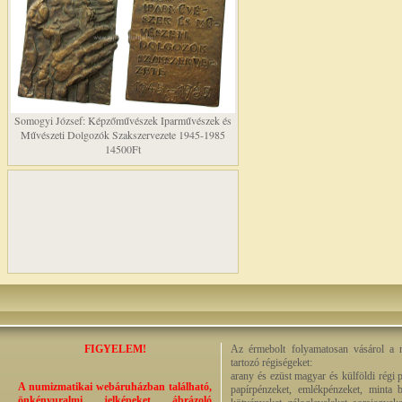
Somogyi József: Képzőművészek Iparművészek és
Művészeti Dolgozók Szakszervezete 1945-1985
14500Ft
FIGYELEM!
Az érmebolt folyamatosan vásárol a n
tartozó régiségeket:
arany és ezüst magyar és külföldi régi 
A numizmatikai webáruházban található,
papírpénzeket, emlékpénzeket, minta b
önkényuralmi jelképeket ábrázoló