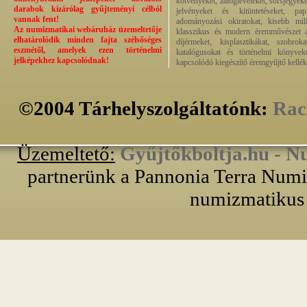
kötvényeket, zálogleveleket, sorsjegyeke
darabok kizárólag gyűjteményi célból
jelvényeket és kitüntetéseket, pap
vannak fent!
adományozási okiratokat, kisebb milit
Az numizmatikai webáruház üzemeltetője
klasszikus és modern éremművészet alk
elhatárolódik minden fajta szélsőséges
díjérmeket, kisplasztikákat, szobrok
eszmétől, amelyek ezen történelmi
katalógusokat és történelmi könyvek
jelképekhez kapcsolódnak!
kapcsolódó kiegészítő éremgyűjtő kellék
©2004 Tárhelyszolgáltatónk:
Rac
Üzemeltető:
Gyűjtőkboltja.hu - N
partnerünk a Pannonia Terra Numiz
numizmatikus 