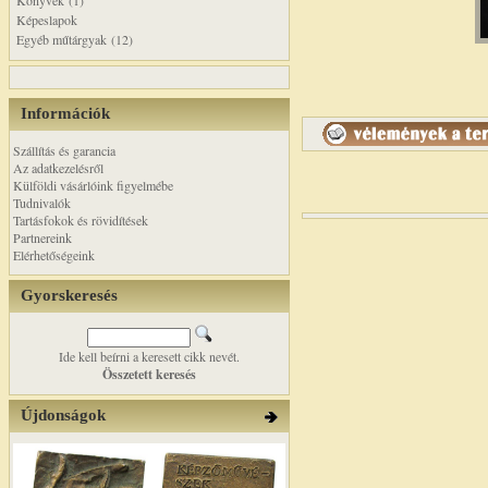
Könyvek (1)
Képeslapok
Egyéb műtárgyak (12)
Információk
Szállítás és garancia
Az adatkezelésről
Külföldi vásárlóink figyelmébe
Tudnivalók
Tartásfokok és rövidítések
Partnereink
Elérhetőségeink
Gyorskeresés
Ide kell beírni a keresett cikk nevét.
Összetett keresés
Újdonságok