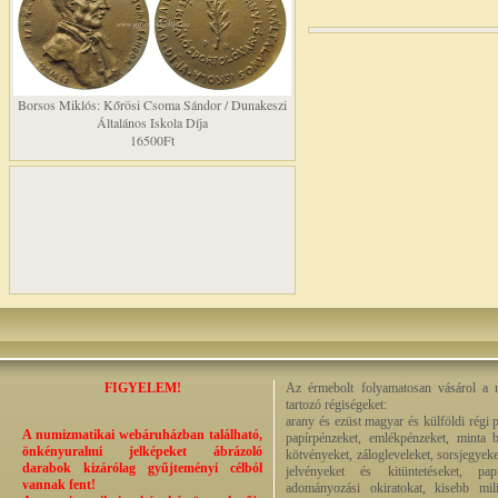
Borsos Miklós: Kőrösi Csoma Sándor / Dunakeszi
Általános Iskola Díja
16500Ft
FIGYELEM!
Az érmebolt folyamatosan vásárol a n
tartozó régiségeket:
arany és ezüst magyar és külföldi régi 
A numizmatikai webáruházban található,
papírpénzeket, emlékpénzeket, minta b
önkényuralmi jelképeket ábrázoló
kötvényeket, zálogleveleket, sorsjegyeke
darabok kizárólag gyűjteményi célból
jelvényeket és kitüntetéseket, pap
vannak fent!
adományozási okiratokat, kisebb milit