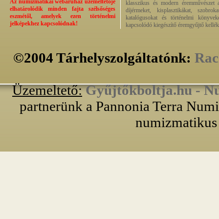
Az numizmatikai webáruház üzemeltetője
klasszikus és modern éremművészet alk
elhatárolódik minden fajta szélsőséges
díjérmeket, kisplasztikákat, szobrok
eszmétől, amelyek ezen történelmi
katalógusokat és történelmi könyvek
jelképekhez kapcsolódnak!
kapcsolódó kiegészítő éremgyűjtő kellék
©2004 Tárhelyszolgáltatónk:
Rac
Üzemeltető:
Gyűjtőkboltja.hu - N
partnerünk a Pannonia Terra Numiz
numizmatikus 