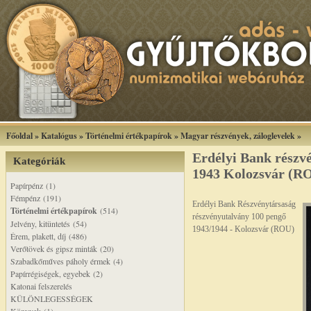
Főoldal
»
Katalógus
»
Történelmi értékpapírok
»
Magyar részvények, záloglevelek
»
Erdélyi Bank részv
Kategóriák
1943 Kolozsvár (R
Papírpénz (1)
Fémpénz (191)
Erdélyi Bank Részvénytársaság
Történelmi értékpapírok
(514)
részvényutalvány 100 pengő
Jelvény, kitüntetés (54)
1943/1944 - Kolozsvár (ROU)
Érem, plakett, díj (486)
Verőtövek és gipsz minták (20)
Szabadkőműves páholy érmek (4)
Papírrégiségek, egyebek (2)
Katonai felszerelés
KÜLÖNLEGESSÉGEK