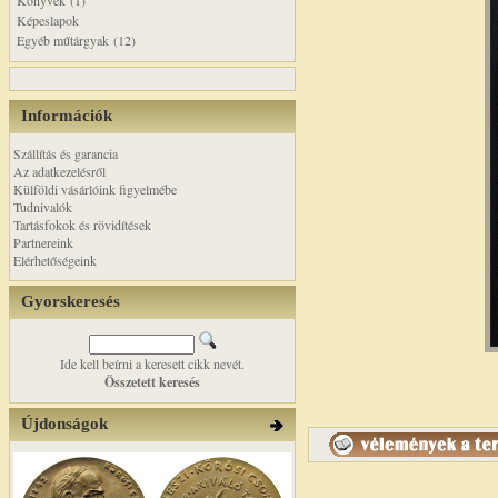
Könyvek (1)
Képeslapok
Egyéb műtárgyak (12)
Információk
Szállítás és garancia
Az adatkezelésről
Külföldi vásárlóink figyelmébe
Tudnivalók
Tartásfokok és rövidítések
Partnereink
Elérhetőségeink
Gyorskeresés
Ide kell beírni a keresett cikk nevét.
Összetett keresés
Újdonságok