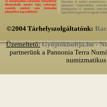
Az numizmatikai webáruház üzemeltetője
klasszikus és modern éremművészet alk
elhatárolódik minden fajta szélsőséges
díjérmeket, kisplasztikákat, szobrok
eszmétől, amelyek ezen történelmi
katalógusokat és történelmi könyvek
jelképekhez kapcsolódnak!
kapcsolódó kiegészítő éremgyűjtő kellék
©2004 Tárhelyszolgáltatónk:
Rac
Üzemeltető:
Gyűjtőkboltja.hu - N
partnerünk a Pannonia Terra Numiz
numizmatikus 