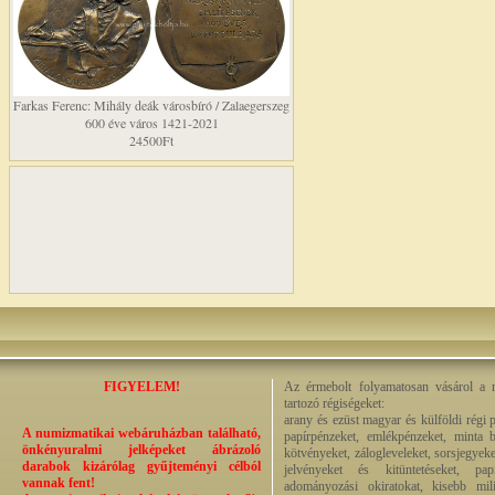
Farkas Ferenc: Mihály deák városbíró / Zalaegerszeg
600 éve város 1421-2021
24500Ft
FIGYELEM!
Az érmebolt folyamatosan vásárol a n
tartozó régiségeket:
arany és ezüst magyar és külföldi régi 
A numizmatikai webáruházban található,
papírpénzeket, emlékpénzeket, minta b
önkényuralmi jelképeket ábrázoló
kötvényeket, zálogleveleket, sorsjegyeke
darabok kizárólag gyűjteményi célból
jelvényeket és kitüntetéseket, pap
vannak fent!
adományozási okiratokat, kisebb milit