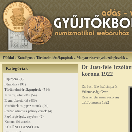
Főoldal
»
Katalógus
»
Történelmi értékpapírok
»
Magyar részvények, záloglevelek
»
Dr Just-féle Izzólá
Kategóriák
korona 1922
Papírpénz (1)
Fémpénz (191)
Dr. Just-féle Izzólámpa és
Történelmi értékpapírok
(514)
Villamossági Gyár
Jelvény, kitüntetés (54)
Részvénytársaság részvény
Érem, plakett, díj (486)
5x170 korona 1922
Verőtövek és gipsz minták (20)
Szabadkőműves páholy érmek (4)
Papírrégiségek, egyebek (2)
Katonai felszerelés
KÜLÖNLEGESSÉGEK