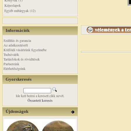
Könyvek (1)
Képeslapok
Egyéb műtárgyak (12)
Információk
Szállítás és garancia
Az adatkezelésről
Külföldi vásárlóink figyelmébe
Tudnivalók
Tartásfokok és rövidítések
Partnereink
Elérhetőségeink
Gyorskeresés
Ide kell beírni a keresett cikk nevét.
Összetett keresés
Újdonságok