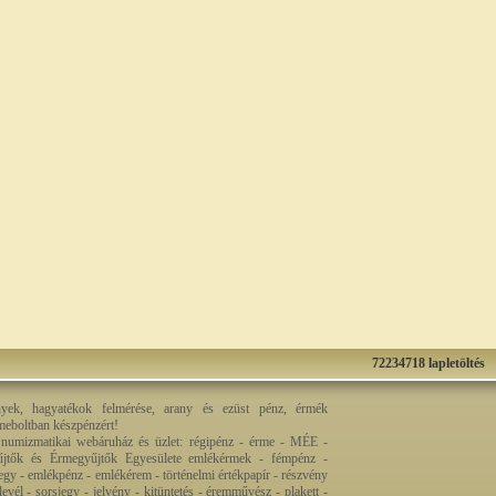
72234718 lapletöltés
nyek, hagyatékok felmérése, arany és ezüst pénz, érmék
rmeboltban készpénzért!
 numizmatikai webáruház és üzlet: régipénz - érme - MÉE -
jtők és Érmegyűjtők Egyesülete emlékérmek - fémpénz -
egy - emlékpénz - emlékérem - történelmi értékpapír - részvény
levél - sorsjegy - jelvény - kitüntetés - éremművész - plakett -