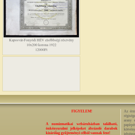
Kaposvár-Fonyódi HÉV elsőbbségi részvény
10x200 korona 1922
12000Ft
FIGYELEM!
Az érme
régiség
arany 
A numizmatikai webáruházban található,
papírp
önkényuralmi jelképeket ábrázoló darabok
kötvény
kizárólag gyűjteményi célból vannak fent!
jelvény