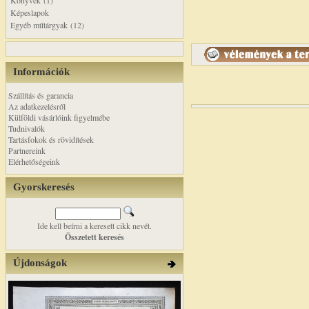
Könyvek (1)
Képeslapok
Egyéb műtárgyak (12)
Információk
Szállítás és garancia
Az adatkezelésről
Külföldi vásárlóink figyelmébe
Tudnivalók
Tartásfokok és rövidítések
Partnereink
Elérhetőségeink
Gyorskeresés
Ide kell beírni a keresett cikk nevét.
Összetett keresés
Újdonságok