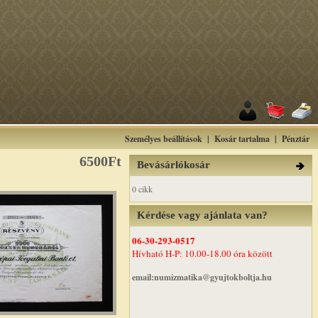
Személyes beállítások
|
Kosár tartalma
|
Pénztár
6500Ft
Bevásárlókosár
0 cikk
Kérdése vagy ajánlata van?
06-30-293-0517
Hívható H-P: 10.00-18.00 óra között
email:numizmatika@gyujtokboltja.hu