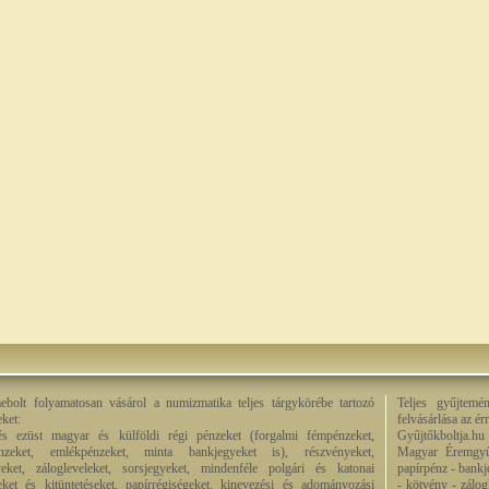
bolt folyamatosan vásárol a numizmatika teljes tárgykörébe tartozó
Teljes gyűjtemé
eket:
felvásárlása az é
és ezüst magyar és külföldi régi pénzeket (forgalmi fémpénzeket,
Gyűjtőkboltja.hu
énzeket, emlékpénzeket, minta bankjegyeket is), részvényeket,
Magyar Éremgyű
eket, zálogleveleket, sorsjegyeket, mindenféle polgári és katonai
papírpénz - bankj
eket és kitüntetéseket, papírrégiségeket, kinevezési és adományozási
- kötvény - zálog