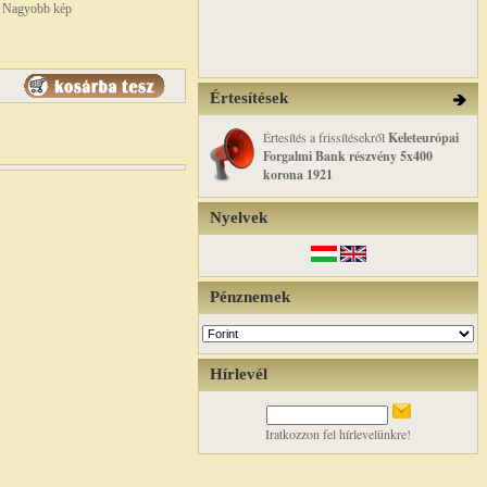
Nagyobb kép
Értesítések
Értesítés a frissítésekről
Keleteurópai
Forgalmi Bank részvény 5x400
korona 1921
Nyelvek
Pénznemek
Hírlevél
Iratkozzon fel hírlevelünkre!