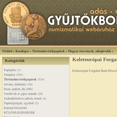
Főoldal
»
Katalógus
»
Történelmi értékpapírok
»
Magyar részvények, záloglevelek
»
Keleteurópai Forga
Kategóriák
Papírpénz (1)
Keleteurópai Forgalmi Bank Részvé
Fémpénz (191)
Történelmi értékpapírok
(514)
Jelvény, kitüntetés (54)
Érem, plakett, díj (486)
Verőtövek és gipsz minták (20)
Szabadkőműves páholy érmek (4)
Papírrégiségek, egyebek (2)
Katonai felszerelés
KÜLÖNLEGESSÉGEK