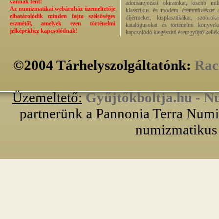
vannak fent!
adományozási okiratokat, kisebb milit
Az numizmatikai webáruház üzemeltetője
klasszikus és modern éremművészet alk
elhatárolódik minden fajta szélsőséges
díjérmeket, kisplasztikákat, szobrok
eszmétől, amelyek ezen történelmi
katalógusokat és történelmi könyvek
jelképekhez kapcsolódnak!
kapcsolódó kiegészítő éremgyűjtő kellék
©2004 Tárhelyszolgáltatónk:
Rac
Üzemeltető:
Gyűjtőkboltja.hu - N
partnerünk a Pannonia Terra Numiz
numizmatikus 