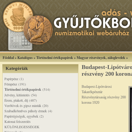
Főoldal
»
Katalógus
»
Történelmi értékpapírok
»
Magyar részvények, záloglevelek
»
Budapest-Lipótváro
Kategóriák
részvény 200 koron
Papírpénz (1)
Fémpénz (191)
Budapest-Lipótvárosi
Történelmi értékpapírok
(514)
Takarékpénztár
Jelvény, kitüntetés (54)
Részvénytársaság részvény 200
Érem, plakett, díj (487)
korona 1920
Verőtövek és gipsz minták (20)
Szabadkőműves páholy érmek (4)
Papírrégiségek, egyebek (2)
Katonai felszerelés
KÜLÖNLEGESSÉGEK