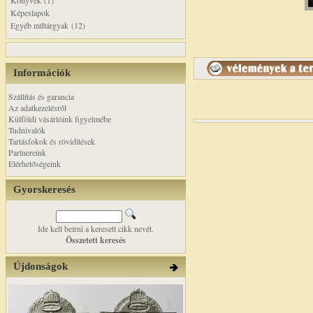
Könyvek (1)
Képeslapok
Egyéb műtárgyak (12)
Információk
Szállítás és garancia
Az adatkezelésről
Külföldi vásárlóink figyelmébe
Tudnivalók
Tartásfokok és rövidítések
Partnereink
Elérhetőségeink
Gyorskeresés
Ide kell beírni a keresett cikk nevét.
Összetett keresés
Újdonságok