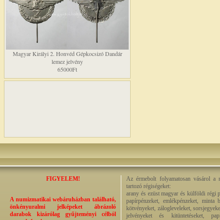
Magyar Királyi 2. Honvéd Gépkocsizó Dandár
lemez jelvény
65000Ft
FIGYELEM!
Az érmebolt folyamatosan vásárol a n
tartozó régiségeket:
arany és ezüst magyar és külföldi régi 
A numizmatikai webáruházban található,
papírpénzeket, emlékpénzeket, minta b
önkényuralmi jelképeket ábrázoló
kötvényeket, zálogleveleket, sorsjegyeke
darabok kizárólag gyűjteményi célból
jelvényeket és kitüntetéseket, pap