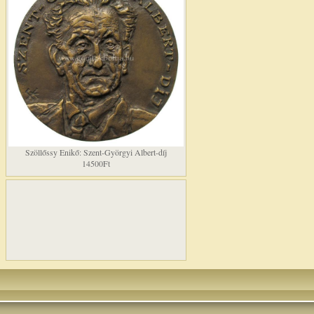
Szöllőssy Enikő: Szent-Györgyi Albert-díj
14500Ft