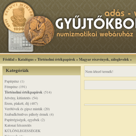
Főoldal
»
Katalógus
»
Történelmi értékpapírok
»
Magyar részvények, záloglevelek
»
Kategóriák
Nem létező termék!
Papírpénz (1)
Fémpénz (191)
Történelmi értékpapírok
(514)
Jelvény, kitüntetés (54)
Érem, plakett, díj (487)
Verőtövek és gipsz minták (20)
Szabadkőműves páholy érmek (4)
Papírrégiségek, egyebek (2)
Katonai felszerelés
KÜLÖNLEGESSÉGEK