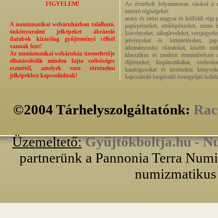
FIGYELEM!
Az érmebolt folyamatosan vásárol a n
tartozó régiségeket:
arany és ezüst magyar és külföldi régi 
A numizmatikai webáruházban található,
papírpénzeket, emlékpénzeket, minta b
önkényuralmi jelképeket ábrázoló
kötvényeket, zálogleveleket, sorsjegyeke
darabok kizárólag gyűjteményi célból
jelvényeket és kitüntetéseket, pap
vannak fent!
adományozási okiratokat, kisebb milit
Az numizmatikai webáruház üzemeltetője
klasszikus és modern éremművészet alk
elhatárolódik minden fajta szélsőséges
díjérmeket, kisplasztikákat, szobrok
eszmétől, amelyek ezen történelmi
katalógusokat és történelmi könyvek
jelképekhez kapcsolódnak!
kapcsolódó kiegészítő éremgyűjtő kellék
©2004 Tárhelyszolgáltatónk:
Rac
Üzemeltető:
Gyűjtőkboltja.hu - N
partnerünk a Pannonia Terra Numiz
numizmatikus 