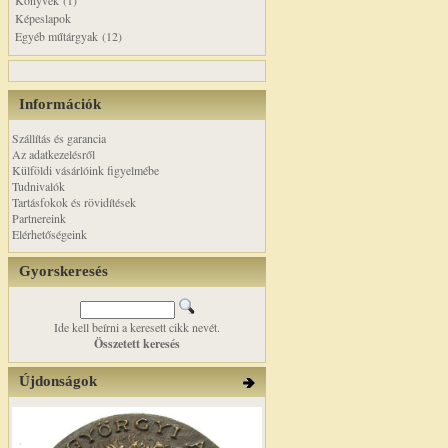
Könyvek (1)
Képeslapok
Egyéb műtárgyak (12)
Információk
Szállítás és garancia
Az adatkezelésről
Külföldi vásárlóink figyelmébe
Tudnivalók
Tartásfokok és rövidítések
Partnereink
Elérhetőségeink
Gyorskeresés
Ide kell beírni a keresett cikk nevét.
Összetett keresés
Újdonságok