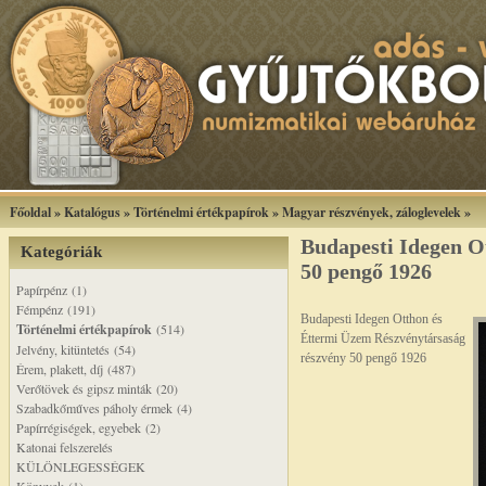
Főoldal
»
Katalógus
»
Történelmi értékpapírok
»
Magyar részvények, záloglevelek
»
Budapesti Idegen O
Kategóriák
50 pengő 1926
Papírpénz (1)
Fémpénz (191)
Budapesti Idegen Otthon és
Történelmi értékpapírok
(514)
Éttermi Üzem Részvénytársaság
Jelvény, kitüntetés (54)
részvény 50 pengő 1926
Érem, plakett, díj (487)
Verőtövek és gipsz minták (20)
Szabadkőműves páholy érmek (4)
Papírrégiségek, egyebek (2)
Katonai felszerelés
KÜLÖNLEGESSÉGEK