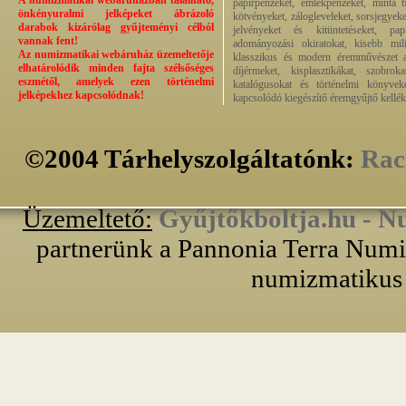
A numizmatikai webáruházban található,
papírpénzeket, emlékpénzeket, minta b
önkényuralmi jelképeket ábrázoló
kötvényeket, zálogleveleket, sorsjegyeke
darabok kizárólag gyűjteményi célból
jelvényeket és kitüntetéseket, pap
vannak fent!
adományozási okiratokat, kisebb milit
Az numizmatikai webáruház üzemeltetője
klasszikus és modern éremművészet alk
elhatárolódik minden fajta szélsőséges
díjérmeket, kisplasztikákat, szobrok
eszmétől, amelyek ezen történelmi
katalógusokat és történelmi könyvek
jelképekhez kapcsolódnak!
kapcsolódó kiegészítő éremgyűjtő kellék
©2004 Tárhelyszolgáltatónk:
Rac
Üzemeltető:
Gyűjtőkboltja.hu - N
partnerünk a Pannonia Terra Numiz
numizmatikus 