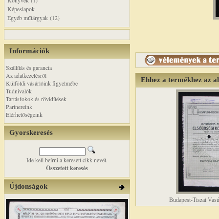
Könyvek (1)
Képeslapok
Egyéb műtárgyak (12)
Információk
Szállítás és garancia
Az adatkezelésről
Ehhez a termékhez az a
Külföldi vásárlóink figyelmébe
Tudnivalók
Tartásfokok és rövidítések
Partnereink
Elérhetőségeink
Gyorskeresés
Ide kell beírni a keresett cikk nevét.
Összetett keresés
Újdonságok
Budapest-Tiszai Vasú