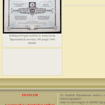
Kőbányai Polgári Serfőző és Szent István
Tápszerművek részvény 200 pengő 1940
8000Ft
FIGYELEM!
Az érmebolt folyamatosan vásárol a n
tartozó régiségeket:
arany és ezüst magyar és külföldi régi 