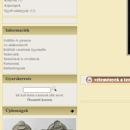
Könyvek (1)
Képeslapok
Egyéb műtárgyak (12)
Információk
Szállítás és garancia
Az adatkezelésről
Külföldi vásárlóink figyelmébe
Tudnivalók
Tartásfokok és rövidítések
Partnereink
Elérhetőségeink
Gyorskeresés
Ide kell beírni a keresett cikk nevét.
Összetett keresés
Újdonságok