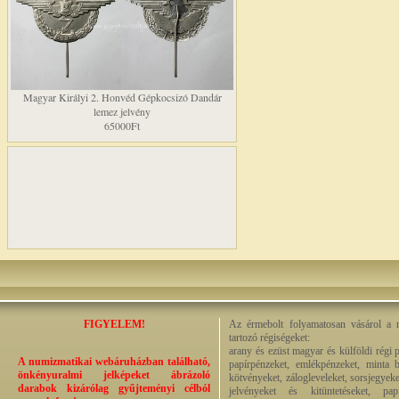
Magyar Királyi 2. Honvéd Gépkocsizó Dandár
lemez jelvény
65000Ft
FIGYELEM!
Az érmebolt folyamatosan vásárol a n
tartozó régiségeket:
arany és ezüst magyar és külföldi régi 
A numizmatikai webáruházban található,
papírpénzeket, emlékpénzeket, minta b
önkényuralmi jelképeket ábrázoló
kötvényeket, zálogleveleket, sorsjegyeke
darabok kizárólag gyűjteményi célból
jelvényeket és kitüntetéseket, pap