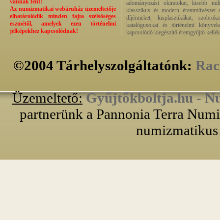
vannak fent!
adományozási okiratokat, kisebb milit
Az numizmatikai webáruház üzemeltetője
klasszikus és modern éremművészet alk
elhatárolódik minden fajta szélsőséges
díjérmeket, kisplasztikákat, szobrok
eszmétől, amelyek ezen történelmi
katalógusokat és történelmi könyvek
jelképekhez kapcsolódnak!
kapcsolódó kiegészítő éremgyűjtő kellék
©2004 Tárhelyszolgáltatónk:
Rac
Üzemeltető:
Gyűjtőkboltja.hu - N
partnerünk a Pannonia Terra Numiz
numizmatikus 