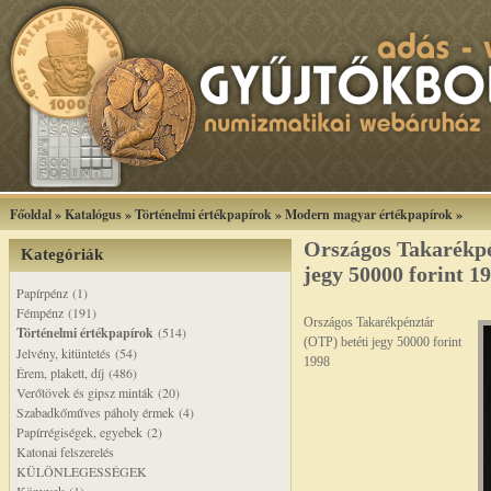
Főoldal
»
Katalógus
»
Történelmi értékpapírok
»
Modern magyar értékpapírok
»
Országos Takarékpé
Kategóriák
jegy 50000 forint 1
Papírpénz (1)
Fémpénz (191)
Országos Takarékpénztár
Történelmi értékpapírok
(514)
(OTP) betéti jegy 50000 forint
Jelvény, kitüntetés (54)
1998
Érem, plakett, díj (486)
Verőtövek és gipsz minták (20)
Szabadkőműves páholy érmek (4)
Papírrégiségek, egyebek (2)
Katonai felszerelés
KÜLÖNLEGESSÉGEK