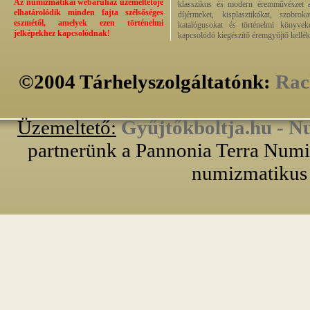
Az numizmatikai webáruház üzemeltetője
klasszikus és modern éremművészet alk
elhatárolódik minden fajta szélsőséges
díjérmeket, kisplasztikákat, szobrok
eszmétől, amelyek ezen történelmi
katalógusokat és történelmi könyvek
jelképekhez kapcsolódnak!
kapcsolódó kiegészítő éremgyűjtő kellék
©2004 Tárhelyszolgáltatónk:
Rac
Üzemeltető:
Gyűjtőkboltja.hu - N
partnerünk a Pannonia Terra Numiz
numizmatikus 