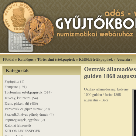
Főoldal
»
Katalógus
»
Történelmi értékpapírok
»
Külföldi értékpapírok
»
Ausztria
»
Osztrák államadóss
Kategóriák
gulden 1868 augusz
Papírpénz (1)
Fémpénz (191)
Osztrák államadóssági kötvény
Történelmi értékpapírok
(514)
1000 gulden / forint 1868
Jelvény, kitüntetés (54)
augusztus - Bécs
Érem, plakett, díj (486)
Verőtövek és gipsz minták (20)
Szabadkőműves páholy érmek (4)
Papírrégiségek, egyebek (2)
Katonai felszerelés
KÜLÖNLEGESSÉGEK