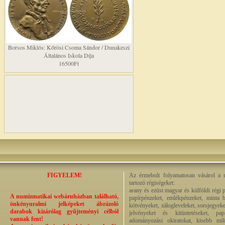
Borsos Miklós: Kőrösi Csoma Sándor / Dunakeszi
Általános Iskola Díja
16500Ft
FIGYELEM!
Az érmebolt folyamatosan vásárol a n
tartozó régiségeket:
arany és ezüst magyar és külföldi régi 
A numizmatikai webáruházban található,
papírpénzeket, emlékpénzeket, minta b
önkényuralmi jelképeket ábrázoló
kötvényeket, zálogleveleket, sorsjegyeke
darabok kizárólag gyűjteményi célból
jelvényeket és kitüntetéseket, pap
vannak fent!
adományozási okiratokat, kisebb milit