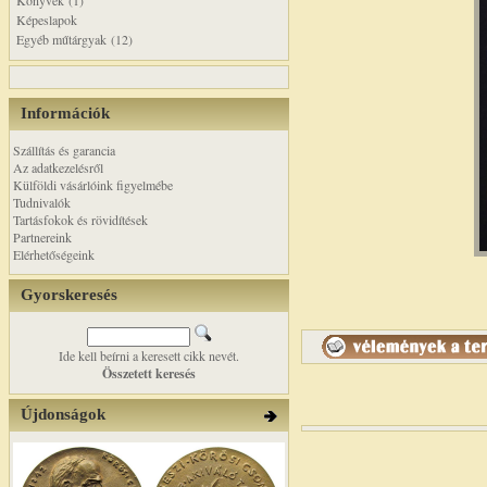
Könyvek (1)
Képeslapok
Egyéb műtárgyak (12)
Információk
Szállítás és garancia
Az adatkezelésről
Külföldi vásárlóink figyelmébe
Tudnivalók
Tartásfokok és rövidítések
Partnereink
Elérhetőségeink
Gyorskeresés
Ide kell beírni a keresett cikk nevét.
Összetett keresés
Újdonságok