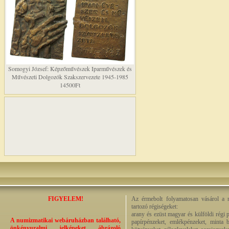
Somogyi József: Képzőművészek Iparművészek és
Művészeti Dolgozók Szakszervezete 1945-1985
14500Ft
FIGYELEM!
Az érmebolt folyamatosan vásárol a n
tartozó régiségeket:
arany és ezüst magyar és külföldi régi 
A numizmatikai webáruházban található,
papírpénzeket, emlékpénzeket, minta b
önkényuralmi jelképeket ábrázoló