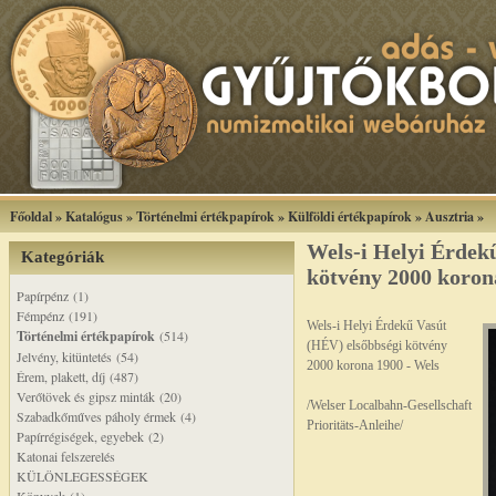
Főoldal
»
Katalógus
»
Történelmi értékpapírok
»
Külföldi értékpapírok
»
Ausztria
»
Wels-i Helyi Érdekű
Kategóriák
kötvény 2000 koron
Papírpénz (1)
Fémpénz (191)
Wels-i Helyi Érdekű Vasút
Történelmi értékpapírok
(514)
(HÉV) elsőbbségi kötvény
Jelvény, kitüntetés (54)
2000 korona 1900 - Wels
Érem, plakett, díj (487)
Verőtövek és gipsz minták (20)
/Welser Localbahn-Gesellschaft
Szabadkőműves páholy érmek (4)
Prioritäts-Anleihe/
Papírrégiségek, egyebek (2)
Katonai felszerelés
KÜLÖNLEGESSÉGEK