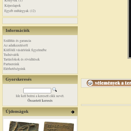
Könyvek (1)
Képeslapok
Egyéb műtárgyak (12)
Információk
Szállítás és garancia
Az adatkezelésről
Külföldi vásárlóink figyelmébe
Tudnivalók
Tartásfokok és rövidítések
Partnereink
Elérhetőségeink
Gyorskeresés
Ide kell beírni a keresett cikk nevét.
Összetett keresés
Újdonságok