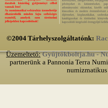
kötvényeket, zálogleveleket, sorsjegyeke
darabok kizárólag gyűjteményi célból
jelvényeket és kitüntetéseket, pap
vannak fent!
adományozási okiratokat, kisebb milit
Az numizmatikai webáruház üzemeltetője
klasszikus és modern éremművészet alk
elhatárolódik minden fajta szélsőséges
díjérmeket, kisplasztikákat, szobrok
eszmétől, amelyek ezen történelmi
katalógusokat és történelmi könyvek
jelképekhez kapcsolódnak!
kapcsolódó kiegészítő éremgyűjtő kellék
©2004 Tárhelyszolgáltatónk:
Rac
Üzemeltető:
Gyűjtőkboltja.hu - N
partnerünk a Pannonia Terra Numiz
numizmatikus 