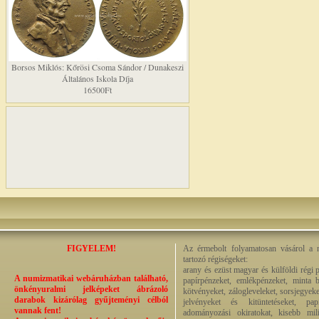
Borsos Miklós: Kőrösi Csoma Sándor / Dunakeszi
Általános Iskola Díja
16500Ft
FIGYELEM!
Az érmebolt folyamatosan vásárol a n
tartozó régiségeket:
arany és ezüst magyar és külföldi régi 
A numizmatikai webáruházban található,
papírpénzeket, emlékpénzeket, minta b
önkényuralmi jelképeket ábrázoló
kötvényeket, zálogleveleket, sorsjegyeke
darabok kizárólag gyűjteményi célból
jelvényeket és kitüntetéseket, pap
vannak fent!
adományozási okiratokat, kisebb milit