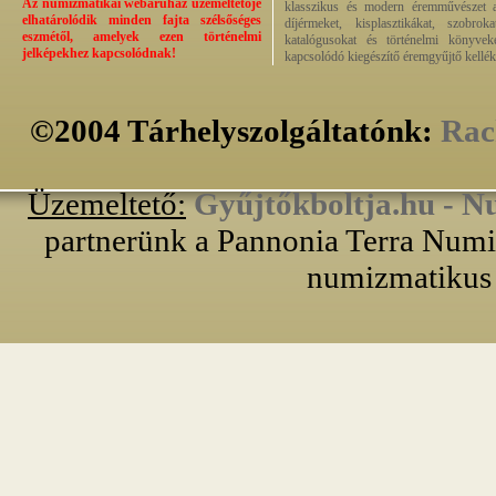
Az numizmatikai webáruház üzemeltetője
klasszikus és modern éremművészet alk
elhatárolódik minden fajta szélsőséges
díjérmeket, kisplasztikákat, szobrok
eszmétől, amelyek ezen történelmi
katalógusokat és történelmi könyvek
jelképekhez kapcsolódnak!
kapcsolódó kiegészítő éremgyűjtő kellék
©2004 Tárhelyszolgáltatónk:
Rac
Üzemeltető:
Gyűjtőkboltja.hu - N
partnerünk a Pannonia Terra Numiz
numizmatikus 