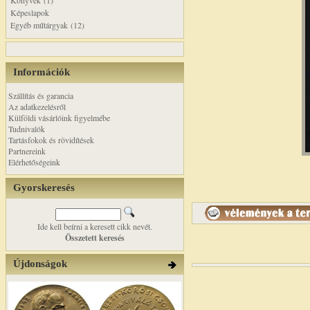
Könyvek (1)
Képeslapok
Egyéb műtárgyak (12)
Információk
Szállítás és garancia
Az adatkezelésről
Külföldi vásárlóink figyelmébe
Tudnivalók
Tartásfokok és rövidítések
Partnereink
Elérhetőségeink
Gyorskeresés
Ide kell beírni a keresett cikk nevét.
Összetett keresés
Újdonságok