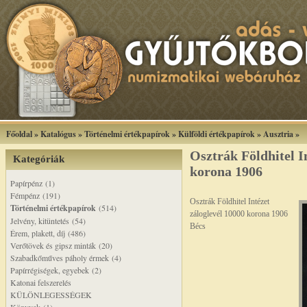
Főoldal
»
Katalógus
»
Történelmi értékpapírok
»
Külföldi értékpapírok
»
Ausztria
»
Osztrák Földhitel I
Kategóriák
korona 1906
Papírpénz (1)
Fémpénz (191)
Osztrák Földhitel Intézet
Történelmi értékpapírok
(514)
záloglevél 10000 korona 1906
Jelvény, kitüntetés (54)
Bécs
Érem, plakett, díj (486)
Verőtövek és gipsz minták (20)
Szabadkőműves páholy érmek (4)
Papírrégiségek, egyebek (2)
Katonai felszerelés
KÜLÖNLEGESSÉGEK