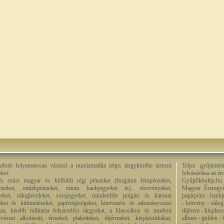
bolt folyamatosan vásárol a numizmatika teljes tárgykörébe tartozó
Teljes gyűjtemé
eket:
felvásárlása az é
és ezüst magyar és külföldi régi pénzeket (forgalmi fémpénzeket,
Gyűjtőkboltja.hu
énzeket, emlékpénzeket, minta bankjegyeket is), részvényeket,
Magyar Éremgyű
eket, zálogleveleket, sorsjegyeket, mindenféle polgári és katonai
papírpénz - bankj
eket és kitüntetéseket, papírrégiségeket, kinevezési és adományozási
- kötvény - zálog
kat, kisebb militaria felszerelési tárgyakat, a klasszikus és modern
díjérem - kisplas
észet alkotásait, érmeket, plaketteket, díjérmeket, kisplasztikákat,
album - gulden - k