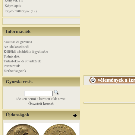
Könyvek (1)
Képeslapok
Egyéb műtárgyak (12)
Információk
Szállítás és garancia
Az adatkezelésről
Külföldi vásárlóink figyelmébe
Tudnivalók
Tartásfokok és rövidítések
Partnereink
Elérhetőségeink
Gyorskeresés
Ide kell beírni a keresett cikk nevét.
Összetett keresés
Újdonságok