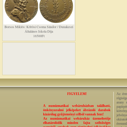
Borsos Miklós: Kőrösi Csoma Sándor / Dunakeszi
Általános Iskola Díja
16500Ft
FIGYELEM!
Az érme
régiség
arany 
A numizmatikai webáruházban található,
papírp
önkényuralmi jelképeket ábrázoló darabok
kötvény
kizárólag gyűjteményi célból vannak fent!
jelvény
Az numizmatikai webáruház üzemeltetője
okirato
elhatárolódik minden fajta szélsőséges
éremműv