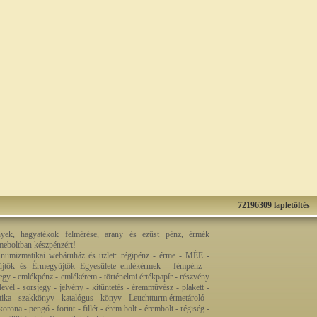
72196309 lapletöltés
nyek, hagyatékok felmérése, arany és ezüst pénz, érmék
rmeboltban készpénzért!
 numizmatikai webáruház és üzlet: régipénz - érme - MÉE -
jtők és Érmegyűjtők Egyesülete emlékérmek - fémpénz -
egy - emlékpénz - emlékérem - történelmi értékpapír - részvény
levél - sorsjegy - jelvény - kitüntetés - éremművész - plakett -
ztika - szakkönyv - katalógus - könyv - Leuchtturm érmetároló -
orona - pengő - forint - fillér - érem bolt - érembolt - régiség -