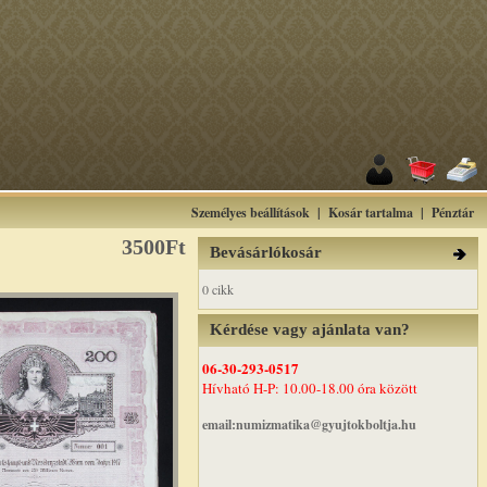
Személyes beállítások
|
Kosár tartalma
|
Pénztár
3500Ft
Bevásárlókosár
0 cikk
Kérdése vagy ajánlata van?
06-30-293-0517
Hívható H-P: 10.00-18.00 óra között
email:numizmatika@gyujtokboltja.hu