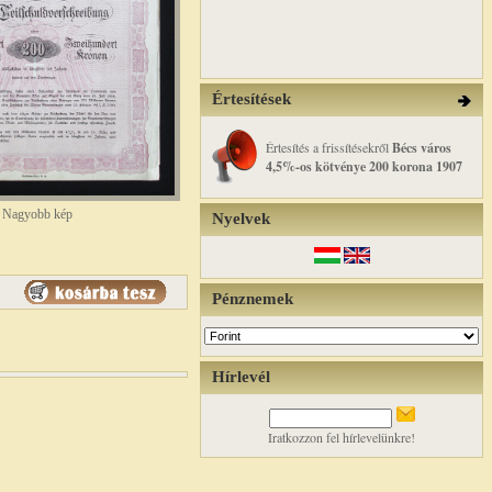
Értesítések
Értesítés a frissítésekről
Bécs város
4,5%-os kötvénye 200 korona 1907
Nagyobb kép
Nyelvek
Pénznemek
Hírlevél
Iratkozzon fel hírlevelünkre!