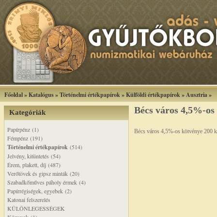
Főoldal
»
Katalógus
»
Történelmi értékpapírok
»
Külföldi értékpapírok
»
Ausztria
»
Bécs város 4,5%-os
Kategóriák
Papírpénz (1)
Bécs város 4,5%-os kötvénye 200 
Fémpénz (191)
Történelmi értékpapírok
(514)
Jelvény, kitüntetés (54)
Érem, plakett, díj (487)
Verőtövek és gipsz minták (20)
Szabadkőműves páholy érmek (4)
Papírrégiségek, egyebek (2)
Katonai felszerelés
KÜLÖNLEGESSÉGEK