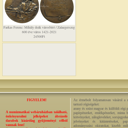
Farkas Ferenc: Mihály deák városbíró / Zalaegerszeg
600 éve város 1421-2021
24500Ft
FIGYELEM!
Az érmebolt folyamatosan vásárol a n
tartozó régiségeket:
arany és ezüst magyar és külföldi régi 
A numizmatikai webáruházban található,
papírpénzeket, emlékpénzeket, minta b
önkényuralmi jelképeket ábrázoló
kötvényeket, zálogleveleket, sorsjegyeke
darabok kizárólag gyűjteményi célból
jelvényeket és kitüntetéseket, pap
vannak fent!
adományozási okiratokat, kisebb milit