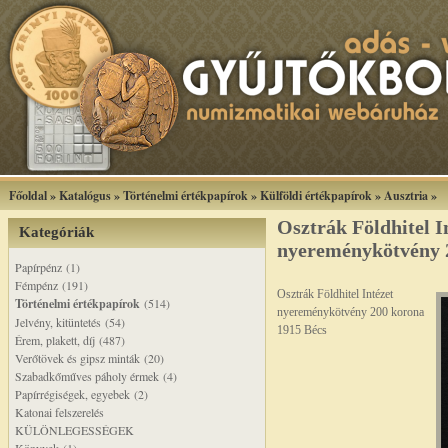
Főoldal
»
Katalógus
»
Történelmi értékpapírok
»
Külföldi értékpapírok
»
Ausztria
»
Osztrák Földhitel I
Kategóriák
nyereménykötvény 
Papírpénz (1)
Fémpénz (191)
Osztrák Földhitel Intézet
Történelmi értékpapírok
(514)
nyereménykötvény 200 korona
Jelvény, kitüntetés (54)
1915 Bécs
Érem, plakett, díj (487)
Verőtövek és gipsz minták (20)
Szabadkőműves páholy érmek (4)
Papírrégiségek, egyebek (2)
Katonai felszerelés
KÜLÖNLEGESSÉGEK