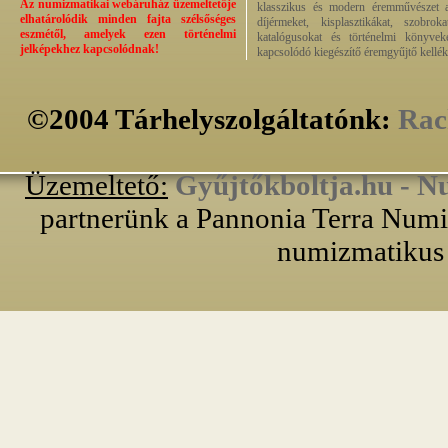
Az numizmatikai webáruház üzemeltetője
klasszikus és modern éremművészet alk
elhatárolódik minden fajta szélsőséges
díjérmeket, kisplasztikákat, szobrok
eszmétől, amelyek ezen történelmi
katalógusokat és történelmi könyvek
jelképekhez kapcsolódnak!
kapcsolódó kiegészítő éremgyűjtő kellék
©2004 Tárhelyszolgáltatónk:
Rac
Üzemeltető:
Gyűjtőkboltja.hu - N
partnerünk a Pannonia Terra Numiz
numizmatikus 