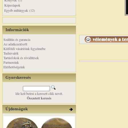
Könyvek (1)
Képeslapok
Egyéb műtárgyak (12)
Információk
Szállítás és garancia
Az adatkezelésről
Külföldi vásárlóink figyelmébe
Tudnivalók
Tartásfokok és rövidítések
Partnereink
Elérhetőségeink
Gyorskeresés
Ide kell beírni a keresett cikk nevét.
Összetett keresés
Újdonságok