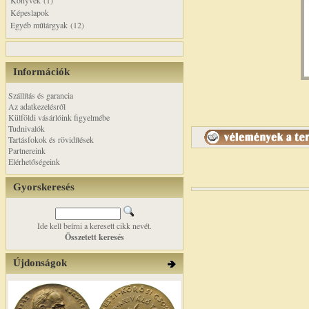
Könyvek (1)
Képeslapok
Egyéb műtárgyak (12)
Információk
Szállítás és garancia
Az adatkezelésről
Külföldi vásárlóink figyelmébe
Tudnivalók
Tartásfokok és rövidítések
Partnereink
Elérhetőségeink
Gyorskeresés
Ide kell beírni a keresett cikk nevét.
Összetett keresés
Újdonságok