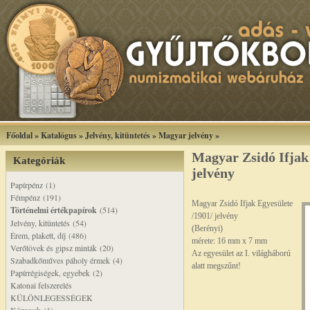
Főoldal
»
Katalógus
»
Jelvény, kitüntetés
»
Magyar jelvény
»
Magyar Zsidó Ifjak 
Kategóriák
jelvény
Papírpénz (1)
Fémpénz (191)
Magyar Zsidó Ifjak Egyesülete
Történelmi értékpapírok
(514)
/1901/ jelvény
Jelvény, kitüntetés (54)
(Berényi)
Érem, plakett, díj (486)
mérete: 16 mm x 7 mm
Verőtövek és gipsz minták (20)
Az egyesület az I. világháború
Szabadkőműves páholy érmek (4)
alatt megszűnt!
Papírrégiségek, egyebek (2)
Katonai felszerelés
KÜLÖNLEGESSÉGEK