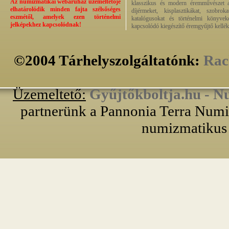
Az numizmatikai webáruház üzemeltetője
klasszikus és modern éremművészet alk
elhatárolódik minden fajta szélsőséges
díjérmeket, kisplasztikákat, szobrok
eszmétől, amelyek ezen történelmi
katalógusokat és történelmi könyvek
jelképekhez kapcsolódnak!
kapcsolódó kiegészítő éremgyűjtő kellék
©2004 Tárhelyszolgáltatónk:
Rac
Üzemeltető:
Gyűjtőkboltja.hu - N
partnerünk a Pannonia Terra Numiz
numizmatikus 