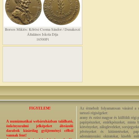
Borsos Miklós: Kőrösi Csoma Sándor / Dunakeszi
Általános Iskola Díja
16500Ft
FIGYELEM!
Az érmebolt folyamatosan vásárol a n
tartozó régiségeket:
arany és ezüst magyar és külföldi régi 
A numizmatikai webáruházban található,
papírpénzeket, emlékpénzeket, minta b
önkényuralmi jelképeket ábrázoló
kötvényeket, zálogleveleket, sorsjegyeke
darabok kizárólag gyűjteményi célból
jelvényeket és kitüntetéseket, pap
vannak fent!
adományozási okiratokat, kisebb milit