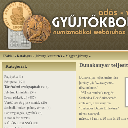
Főoldal
»
Katalógus
»
Jelvény, kitüntetés
»
Magyar jelvény
»
Dunakanyar teljesí
Kategóriák
Papírpénz (1)
Dunakanyar teljesítménytúra
Fémpénz (191)
jelvény pár /az aranyozott
Történelmi értékpapírok
(514)
tűzzománcos/
Jelvény, kitüntetés (54)
1965 óta rendezik meg dr.
Érem, plakett, díj (487)
Szabados Dezső túraevezős
Verőtövek és gipsz minták (20)
emlékére, a verseny ma
Szabadkőműves páholy érmek (4)
"Szabados Dezső Emléktúra"
Papírrégiségek, egyebek (2)
néven szerepel.
Katonai felszerelés
mérete: 31 mm x 20 mm és 28 mm 
KÜLÖNLEGESSÉGEK