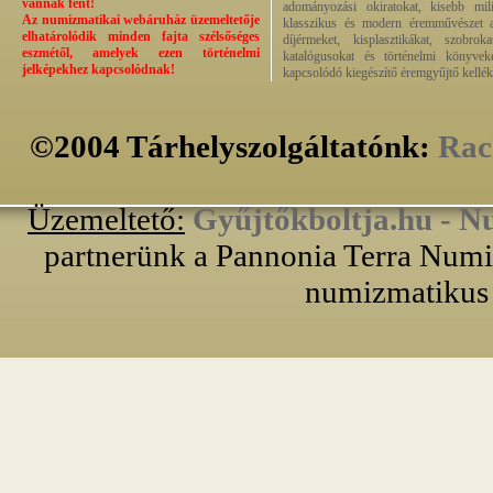
vannak fent!
adományozási okiratokat, kisebb milit
Az numizmatikai webáruház üzemeltetője
klasszikus és modern éremművészet alk
elhatárolódik minden fajta szélsőséges
díjérmeket, kisplasztikákat, szobrok
eszmétől, amelyek ezen történelmi
katalógusokat és történelmi könyvek
jelképekhez kapcsolódnak!
kapcsolódó kiegészítő éremgyűjtő kellék
©2004 Tárhelyszolgáltatónk:
Rac
Üzemeltető:
Gyűjtőkboltja.hu - N
partnerünk a Pannonia Terra Numiz
numizmatikus 