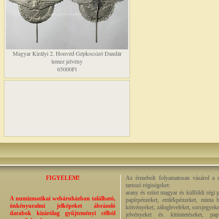
Magyar Királyi 2. Honvéd Gépkocsizó Dandár
lemez jelvény
65000Ft
FIGYELEM!
Az érmebolt folyamatosan vásárol a n
tartozó régiségeket:
arany és ezüst magyar és külföldi régi 
A numizmatikai webáruházban található,
papírpénzeket, emlékpénzeket, minta b
önkényuralmi jelképeket ábrázoló
kötvényeket, zálogleveleket, sorsjegyeke
darabok kizárólag gyűjteményi célból
jelvényeket és kitüntetéseket, pap