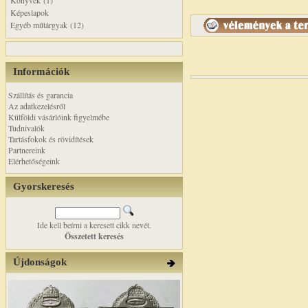
Könyvek (1)
Képeslapok
Egyéb műtárgyak (12)
Információk
Szállítás és garancia
Az adatkezelésről
Külföldi vásárlóink figyelmébe
Tudnivalók
Tartásfokok és rövidítések
Partnereink
Elérhetőségeink
Gyorskeresés
Ide kell beírni a keresett cikk nevét.
Összetett keresés
Újdonságok