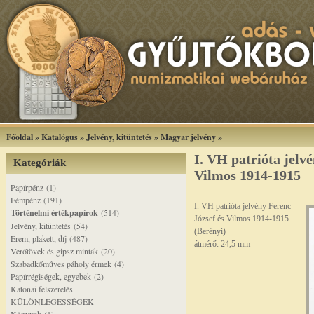
Főoldal
»
Katalógus
»
Jelvény, kitüntetés
»
Magyar jelvény
»
I. VH patrióta jelv
Kategóriák
Vilmos 1914-1915
Papírpénz (1)
Fémpénz (191)
I. VH patrióta jelvény Ferenc
Történelmi értékpapírok
(514)
József és Vilmos 1914-1915
Jelvény, kitüntetés (54)
(Berényi)
Érem, plakett, díj (487)
átmérő: 24,5 mm
Verőtövek és gipsz minták (20)
Szabadkőműves páholy érmek (4)
Papírrégiségek, egyebek (2)
Katonai felszerelés
KÜLÖNLEGESSÉGEK