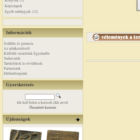
Könyvek (1)
Képeslapok
Egyéb műtárgyak (12)
Információk
Szállítás és garancia
Az adatkezelésről
Külföldi vásárlóink figyelmébe
Tudnivalók
Tartásfokok és rövidítések
Partnereink
Elérhetőségeink
Gyorskeresés
Ide kell beírni a keresett cikk nevét.
Összetett keresés
Újdonságok