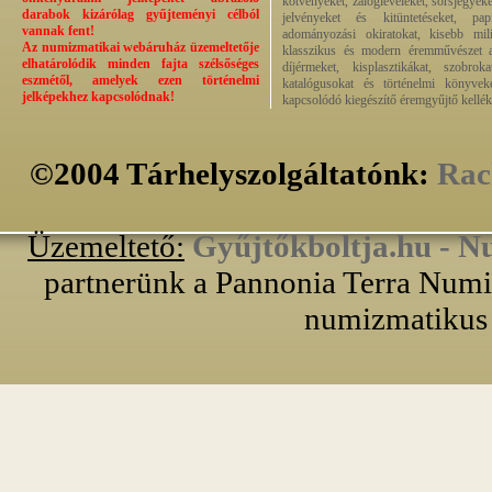
kötvényeket, zálogleveleket, sorsjegyeke
darabok kizárólag gyűjteményi célból
jelvényeket és kitüntetéseket, pap
vannak fent!
adományozási okiratokat, kisebb milit
Az numizmatikai webáruház üzemeltetője
klasszikus és modern éremművészet alk
elhatárolódik minden fajta szélsőséges
díjérmeket, kisplasztikákat, szobrok
eszmétől, amelyek ezen történelmi
katalógusokat és történelmi könyvek
jelképekhez kapcsolódnak!
kapcsolódó kiegészítő éremgyűjtő kellék
©2004 Tárhelyszolgáltatónk:
Rac
Üzemeltető:
Gyűjtőkboltja.hu - N
partnerünk a Pannonia Terra Numiz
numizmatikus 