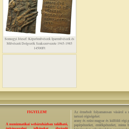
Somogyi József: Képzőművészek Iparművészek és
Művészeti Dolgozók Szakszervezete 1945-1985
14500Ft
FIGYELEM!
Az érmebolt folyamatosan vásárol a n
tartozó régiségeket:
arany és ezüst magyar és külföldi régi 
A numizmatikai webáruházban található,
papírpénzeket, emlékpénzeket, minta b
önkényuralmi jelképeket ábrázoló