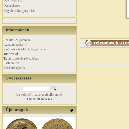
Könyvek (1)
Képeslapok
Egyéb műtárgyak (12)
Információk
Szállítás és garancia
Az adatkezelésről
Külföldi vásárlóink figyelmébe
Tudnivalók
Tartásfokok és rövidítések
Partnereink
Elérhetőségeink
Gyorskeresés
Ide kell beírni a keresett cikk nevét.
Összetett keresés
Újdonságok