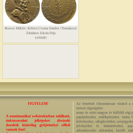
Borsos Miklós: Kőrösi Csoma Sándor / Dunakeszi
Általános Iskola Díja
16500Ft
FIGYELEM!
Az érmebolt folyamatosan vásárol a n
tartozó régiségeket:
arany és ezüst magyar és külföldi régi 
A numizmatikai webáruházban található,
papírpénzeket, emlékpénzeket, minta b
önkényuralmi jelképeket ábrázoló
kötvényeket, zálogleveleket, sorsjegyeke
darabok kizárólag gyűjteményi célból
jelvényeket és kitüntetéseket, pap
vannak fent!
adományozási okiratokat, kisebb milit