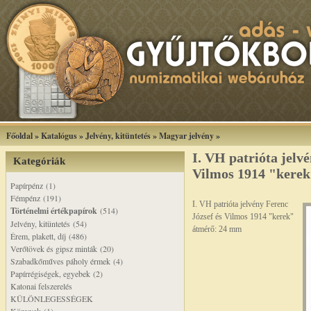
Főoldal
»
Katalógus
»
Jelvény, kitüntetés
»
Magyar jelvény
»
I. VH patrióta jelv
Kategóriák
Vilmos 1914 "kere
Papírpénz (1)
Fémpénz (191)
I. VH patrióta jelvény Ferenc
Történelmi értékpapírok
(514)
József és Vilmos 1914 "kerek"
Jelvény, kitüntetés (54)
átmérő: 24 mm
Érem, plakett, díj (486)
Verőtövek és gipsz minták (20)
Szabadkőműves páholy érmek (4)
Papírrégiségek, egyebek (2)
Katonai felszerelés
KÜLÖNLEGESSÉGEK