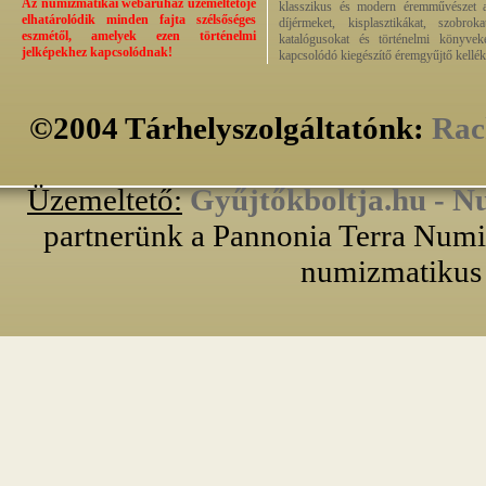
Az numizmatikai webáruház üzemeltetője
klasszikus és modern éremművészet alk
elhatárolódik minden fajta szélsőséges
díjérmeket, kisplasztikákat, szobrok
eszmétől, amelyek ezen történelmi
katalógusokat és történelmi könyvek
jelképekhez kapcsolódnak!
kapcsolódó kiegészítő éremgyűjtő kellék
©2004 Tárhelyszolgáltatónk:
Rac
Üzemeltető:
Gyűjtőkboltja.hu - N
partnerünk a Pannonia Terra Numiz
numizmatikus 