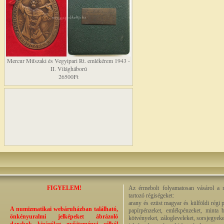
Mercur Műszaki és Vegyipari Rt. emlékérem 1943 -
II. Világháború
26500Ft
FIGYELEM!
Az érmebolt folyamatosan vásárol a n
tartozó régiségeket:
arany és ezüst magyar és külföldi régi 
A numizmatikai webáruházban található,
papírpénzeket, emlékpénzeket, minta b
önkényuralmi jelképeket ábrázoló
kötvényeket, zálogleveleket, sorsjegyeke