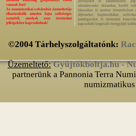
darabok kizárólag gyűjteményi célból
jelvényeket és kitüntetéseket, pap
vannak fent!
adományozási okiratokat, kisebb milit
Az numizmatikai webáruház üzemeltetője
klasszikus és modern éremművészet alk
elhatárolódik minden fajta szélsőséges
díjérmeket, kisplasztikákat, szobrok
eszmétől, amelyek ezen történelmi
katalógusokat és történelmi könyvek
jelképekhez kapcsolódnak!
kapcsolódó kiegészítő éremgyűjtő kellék
©2004 Tárhelyszolgáltatónk:
Rac
Üzemeltető:
Gyűjtőkboltja.hu - N
partnerünk a Pannonia Terra Numiz
numizmatikus 