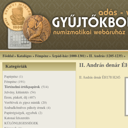
Főoldal
»
Katalógus
»
Fémpénz
»
Árpád-ház (1000-1301)
»
II. András (1205-1235)
»
II. András denár 
Kategóriák
Papírpénz (1)
II. András denár ÉH178 H245
Fémpénz (191)
Történelmi értékpapírok
(514)
Jelvény, kitüntetés (54)
Érem, plakett, díj (487)
Verőtövek és gipsz minták (20)
Szabadkőműves páholy érmek (4)
Papírrégiségek, egyebek (2)
Katonai felszerelés
KÜLÖNLEGESSÉGEK