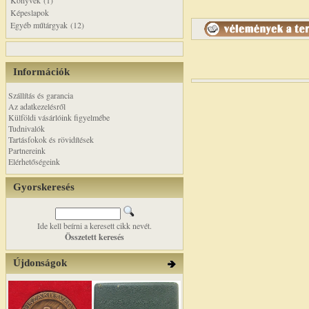
Könyvek (1)
Képeslapok
Egyéb műtárgyak (12)
Információk
Szállítás és garancia
Az adatkezelésről
Külföldi vásárlóink figyelmébe
Tudnivalók
Tartásfokok és rövidítések
Partnereink
Elérhetőségeink
Gyorskeresés
Ide kell beírni a keresett cikk nevét.
Összetett keresés
Újdonságok