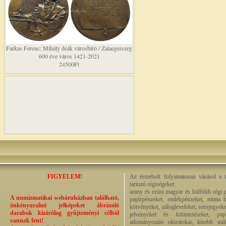
Farkas Ferenc: Mihály deák városbíró / Zalaegerszeg
600 éve város 1421-2021
24500Ft
FIGYELEM!
Az érmebolt folyamatosan vásárol a n
tartozó régiségeket:
arany és ezüst magyar és külföldi régi 
A numizmatikai webáruházban található,
papírpénzeket, emlékpénzeket, minta b
önkényuralmi jelképeket ábrázoló
kötvényeket, zálogleveleket, sorsjegyeke
darabok kizárólag gyűjteményi célból
jelvényeket és kitüntetéseket, pap
vannak fent!
adományozási okiratokat, kisebb milit