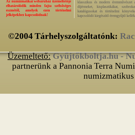
Az numizmatikai webáruház üzemeltetője
klasszikus és modern éremművészet alk
elhatárolódik minden fajta szélsőséges
díjérmeket, kisplasztikákat, szobrok
eszmétől, amelyek ezen történelmi
katalógusokat és történelmi könyvek
jelképekhez kapcsolódnak!
kapcsolódó kiegészítő éremgyűjtő kellék
©2004 Tárhelyszolgáltatónk:
Rac
Üzemeltető:
Gyűjtőkboltja.hu - N
partnerünk a Pannonia Terra Numiz
numizmatikus 