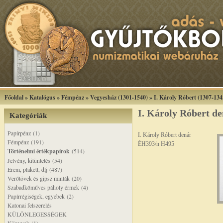
Főoldal
»
Katalógus
»
Fémpénz
»
Vegyesház (1301-1540)
»
I. Károly Róbert (1307-134
I. Károly Róbert d
Kategóriák
Papírpénz (1)
I. Károly Róbert denár
Fémpénz (191)
ÉH393/n H495
Történelmi értékpapírok
(514)
Jelvény, kitüntetés (54)
Érem, plakett, díj (487)
Verőtövek és gipsz minták (20)
Szabadkőműves páholy érmek (4)
Papírrégiségek, egyebek (2)
Katonai felszerelés
KÜLÖNLEGESSÉGEK