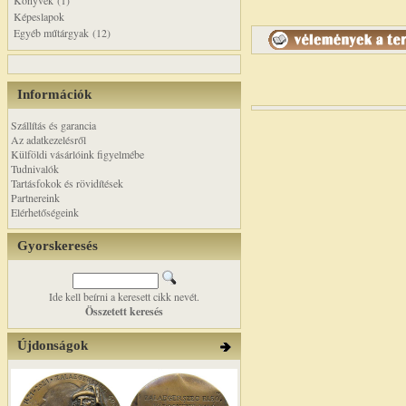
Könyvek (1)
Képeslapok
Egyéb műtárgyak (12)
Információk
Szállítás és garancia
Az adatkezelésről
Külföldi vásárlóink figyelmébe
Tudnivalók
Tartásfokok és rövidítések
Partnereink
Elérhetőségeink
Gyorskeresés
Ide kell beírni a keresett cikk nevét.
Összetett keresés
Újdonságok