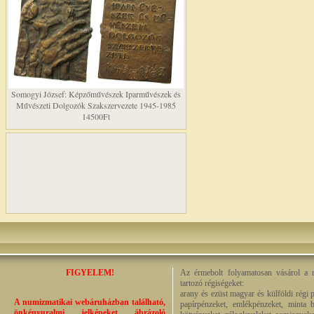
Somogyi József: Képzőművészek Iparművészek és
Művészeti Dolgozók Szakszervezete 1945-1985
14500Ft
FIGYELEM!
Az érmebolt folyamatosan vásárol a n
tartozó régiségeket:
arany és ezüst magyar és külföldi régi 
A numizmatikai webáruházban található,
papírpénzeket, emlékpénzeket, minta b
önkényuralmi jelképeket ábrázoló