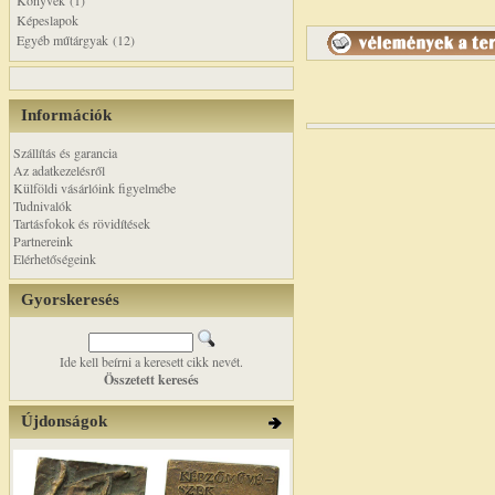
Könyvek (1)
Képeslapok
Egyéb műtárgyak (12)
Információk
Szállítás és garancia
Az adatkezelésről
Külföldi vásárlóink figyelmébe
Tudnivalók
Tartásfokok és rövidítések
Partnereink
Elérhetőségeink
Gyorskeresés
Ide kell beírni a keresett cikk nevét.
Összetett keresés
Újdonságok