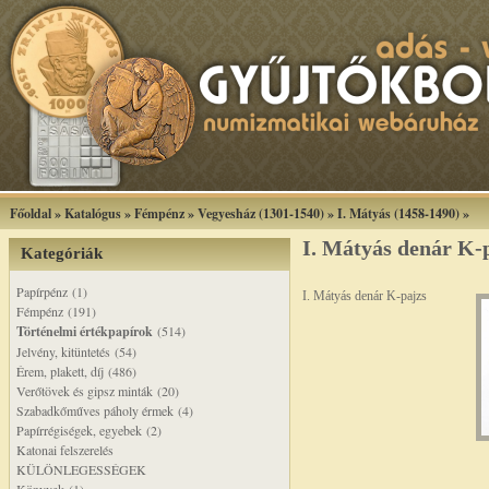
Főoldal
»
Katalógus
»
Fémpénz
»
Vegyesház (1301-1540)
»
I. Mátyás (1458-1490)
»
I. Mátyás denár K-
Kategóriák
Papírpénz (1)
I. Mátyás denár K-pajzs
Fémpénz (191)
Történelmi értékpapírok
(514)
Jelvény, kitüntetés (54)
Érem, plakett, díj (486)
Verőtövek és gipsz minták (20)
Szabadkőműves páholy érmek (4)
Papírrégiségek, egyebek (2)
Katonai felszerelés
KÜLÖNLEGESSÉGEK