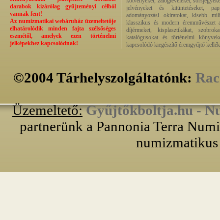
kötvényeket, zálogleveleket, sorsjegyeke
darabok kizárólag gyűjteményi célból
jelvényeket és kitüntetéseket, pap
vannak fent!
adományozási okiratokat, kisebb milit
Az numizmatikai webáruház üzemeltetője
klasszikus és modern éremművészet alk
elhatárolódik minden fajta szélsőséges
díjérmeket, kisplasztikákat, szobrok
eszmétől, amelyek ezen történelmi
katalógusokat és történelmi könyvek
jelképekhez kapcsolódnak!
kapcsolódó kiegészítő éremgyűjtő kellék
©2004 Tárhelyszolgáltatónk:
Rac
Üzemeltető:
Gyűjtőkboltja.hu - N
partnerünk a Pannonia Terra Numiz
numizmatikus 