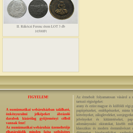
II. Rákóczi Ferenc érem LOT 3 db
16500Ft
FIGYELEM!
Az érmebolt folyamatosan vásárol a n
tartozó régiségeket:
arany és ezüst magyar és külföldi régi 
A numizmatikai webáruházban található,
papírpénzeket, emlékpénzeket, minta b
önkényuralmi jelképeket ábrázoló
kötvényeket, zálogleveleket, sorsjegyeke
darabok kizárólag gyűjteményi célból
jelvényeket és kitüntetéseket, pap
vannak fent!
adományozási okiratokat, kisebb milit
Az numizmatikai webáruház üzemeltetője
klasszikus és modern éremművészet alk
elhatárolódik minden fajta szélsőséges
díjérmeket, kisplasztikákat, szobrok