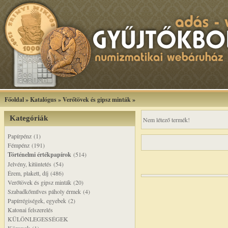
Főoldal
»
Katalógus
»
Verőtövek és gipsz minták
»
Kategóriák
Nem létező termék!
Papírpénz (1)
Fémpénz (191)
Történelmi értékpapírok
(514)
Jelvény, kitüntetés (54)
Érem, plakett, díj (486)
Verőtövek és gipsz minták (20)
Szabadkőműves páholy érmek (4)
Papírrégiségek, egyebek (2)
Katonai felszerelés
KÜLÖNLEGESSÉGEK