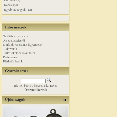
Könyvek (1)
Képeslapok
Egyéb műtárgyak (12)
Információk
Szállítás és garancia
Az adatkezelésről
Külföldi vásárlóink figyelmébe
Tudnivalók
Tartásfokok és rövidítések
Partnereink
Elérhetőségeink
Gyorskeresés
Ide kell beírni a keresett cikk nevét.
Összetett keresés
Újdonságok