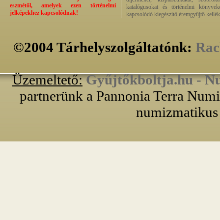
eszmétől, amelyek ezen történelmi
katalógusokat és történelmi könyvek
jelképekhez kapcsolódnak!
kapcsolódó kiegészítő éremgyűjtő kellék
©2004 Tárhelyszolgáltatónk:
Rac
Üzemeltető:
Gyűjtőkboltja.hu - N
partnerünk a Pannonia Terra Numiz
numizmatikus 