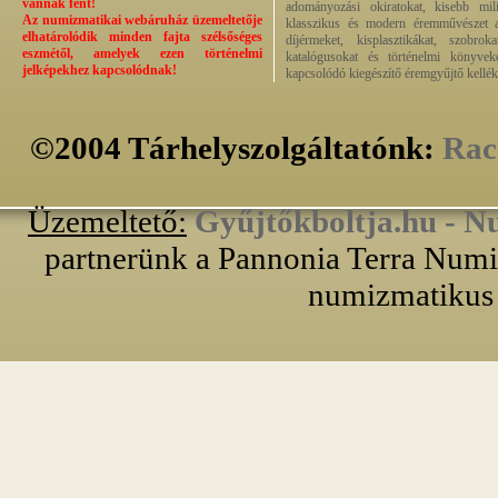
vannak fent!
adományozási okiratokat, kisebb milit
Az numizmatikai webáruház üzemeltetője
klasszikus és modern éremművészet alk
elhatárolódik minden fajta szélsőséges
díjérmeket, kisplasztikákat, szobrok
eszmétől, amelyek ezen történelmi
katalógusokat és történelmi könyvek
jelképekhez kapcsolódnak!
kapcsolódó kiegészítő éremgyűjtő kellék
©2004 Tárhelyszolgáltatónk:
Rac
Üzemeltető:
Gyűjtőkboltja.hu - N
partnerünk a Pannonia Terra Numiz
numizmatikus 