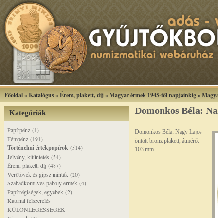
Főoldal
»
Katalógus
»
Érem, plakett, díj
»
Magyar érmek 1945-től napjainkig
»
Magya
Domonkos Béla: Nag
Kategóriák
Papírpénz (1)
Domonkos Béla: Nagy Lajos
Fémpénz (191)
öntött bronz plakett, átmérő:
Történelmi értékpapírok
(514)
103 mm
Jelvény, kitüntetés (54)
Érem, plakett, díj (487)
Verőtövek és gipsz minták (20)
Szabadkőműves páholy érmek (4)
Papírrégiségek, egyebek (2)
Katonai felszerelés
KÜLÖNLEGESSÉGEK