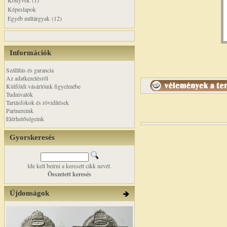
Könyvek (1)
Képeslapok
Egyéb műtárgyak (12)
Információk
Szállítás és garancia
Az adatkezelésről
Külföldi vásárlóink figyelmébe
Tudnivalók
Tartásfokok és rövidítések
Partnereink
Elérhetőségeink
Gyorskeresés
Ide kell beírni a keresett cikk nevét.
Összetett keresés
Újdonságok