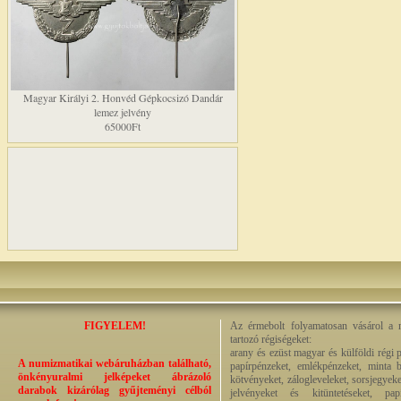
Magyar Királyi 2. Honvéd Gépkocsizó Dandár
lemez jelvény
65000Ft
FIGYELEM!
Az érmebolt folyamatosan vásárol a n
tartozó régiségeket:
arany és ezüst magyar és külföldi régi 
A numizmatikai webáruházban található,
papírpénzeket, emlékpénzeket, minta b
önkényuralmi jelképeket ábrázoló
kötvényeket, zálogleveleket, sorsjegyeke
darabok kizárólag gyűjteményi célból
jelvényeket és kitüntetéseket, pap