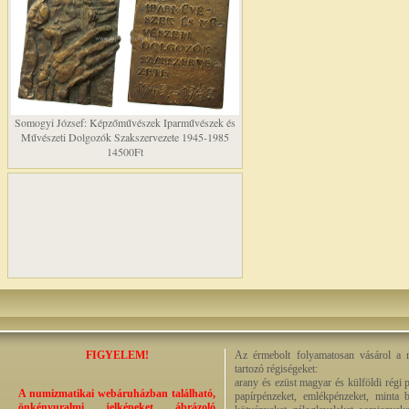
Somogyi József: Képzőművészek Iparművészek és
Művészeti Dolgozók Szakszervezete 1945-1985
14500Ft
FIGYELEM!
Az érmebolt folyamatosan vásárol a n
tartozó régiségeket:
arany és ezüst magyar és külföldi régi 
A numizmatikai webáruházban található,
papírpénzeket, emlékpénzeket, minta b
önkényuralmi jelképeket ábrázoló