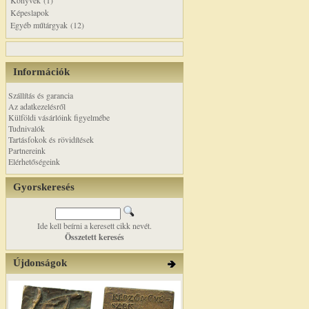
Könyvek (1)
Képeslapok
Egyéb műtárgyak (12)
Információk
Szállítás és garancia
Az adatkezelésről
Külföldi vásárlóink figyelmébe
Tudnivalók
Tartásfokok és rövidítések
Partnereink
Elérhetőségeink
Gyorskeresés
Ide kell beírni a keresett cikk nevét.
Összetett keresés
Újdonságok