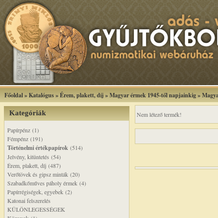
Főoldal
»
Katalógus
»
Érem, plakett, díj
»
Magyar érmek 1945-től napjainkig
»
Magya
Kategóriák
Nem létező termék!
Papírpénz (1)
Fémpénz (191)
Történelmi értékpapírok
(514)
Jelvény, kitüntetés (54)
Érem, plakett, díj (487)
Verőtövek és gipsz minták (20)
Szabadkőműves páholy érmek (4)
Papírrégiségek, egyebek (2)
Katonai felszerelés
KÜLÖNLEGESSÉGEK