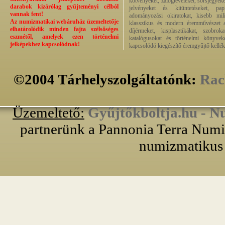
kötvényeket, zálogleveleket, sorsjegyeke
darabok kizárólag gyűjteményi célból
jelvényeket és kitüntetéseket, pap
vannak fent!
adományozási okiratokat, kisebb milit
Az numizmatikai webáruház üzemeltetője
klasszikus és modern éremművészet alk
elhatárolódik minden fajta szélsőséges
díjérmeket, kisplasztikákat, szobrok
eszmétől, amelyek ezen történelmi
katalógusokat és történelmi könyvek
jelképekhez kapcsolódnak!
kapcsolódó kiegészítő éremgyűjtő kellék
©2004 Tárhelyszolgáltatónk:
Rac
Üzemeltető:
Gyűjtőkboltja.hu - N
partnerünk a Pannonia Terra Numiz
numizmatikus 