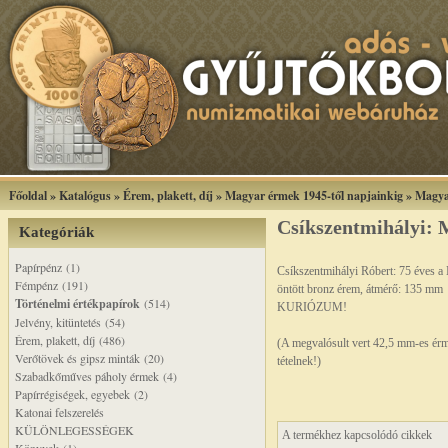
Főoldal
»
Katalógus
»
Érem, plakett, díj
»
Magyar érmek 1945-től napjainkig
»
Magya
Csíkszentmihályi:
Kategóriák
Papírpénz (1)
Csíkszentmihályi Róbert: 75 éve
Fémpénz (191)
öntött bronz érem, átmérő: 135 mm
Történelmi értékpapírok
(514)
KURIÓZUM!
Jelvény, kitüntetés (54)
Érem, plakett, díj (486)
(A megvalósult vert 42,5 mm-es érm
Verőtövek és gipsz minták (20)
tételnek!)
Szabadkőműves páholy érmek (4)
Papírrégiségek, egyebek (2)
Katonai felszerelés
KÜLÖNLEGESSÉGEK
A termékhez kapcsolódó cikkek