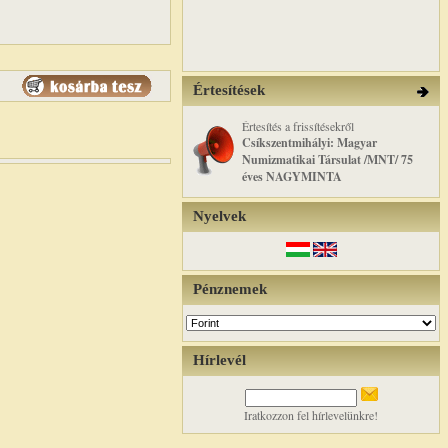
Értesítések
Értesítés a frissítésekről
Csíkszentmihályi: Magyar
Numizmatikai Társulat /MNT/ 75
éves NAGYMINTA
Nyelvek
Pénznemek
Hírlevél
Iratkozzon fel hírlevelünkre!