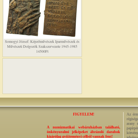
Somogyi József: Képzőművészek Iparművészek és
Művészeti Dolgozók Szakszervezete 1945-1985
14500Ft
FIGYELEM!
Az érme
régiség
arany 
A numizmatikai webáruházban található,
papírp
önkényuralmi jelképeket ábrázoló darabok
kötvény
kizárólag gyűjteményi célból vannak fent!
jelvény