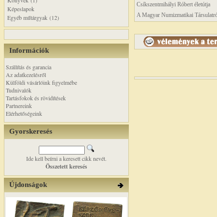
Könyvek (1)
Csíkszentmihályi Róbert életútja
Képeslapok
A Magyar Numizmatikai Társulatró
Egyéb műtárgyak (12)
Információk
Szállítás és garancia
Az adatkezelésről
Külföldi vásárlóink figyelmébe
Tudnivalók
Tartásfokok és rövidítések
Partnereink
Elérhetőségeink
Gyorskeresés
Ide kell beírni a keresett cikk nevét.
Összetett keresés
Újdonságok