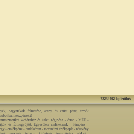
72234492 lapletöltés
nyek, hagyatékok felmérése, arany és ezüst pénz, érmék
rmeboltban készpénzért!
 numizmatikai webáruház és üzlet: régipénz - érme - MÉE -
jtők és Érmegyűjtők Egyesülete emlékérmek - fémpénz -
egy - emlékpénz - emlékérem - történelmi értékpapír - részvény
levél - sorsjegy - jelvény - kitüntetés - éremművész - plakett -