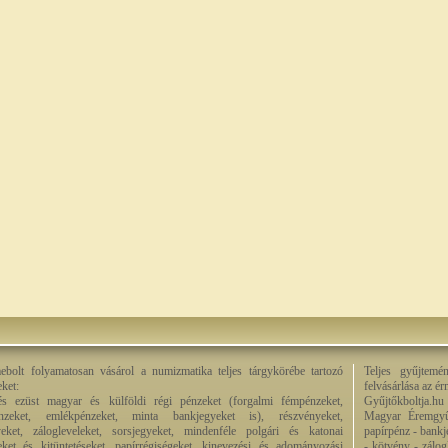
bolt folyamatosan vásárol a numizmatika teljes tárgykörébe tartozó
Teljes gyűjtemé
eket:
felvásárlása az é
és ezüst magyar és külföldi régi pénzeket (forgalmi fémpénzeket,
Gyűjtőkboltja.hu
énzeket, emlékpénzeket, minta bankjegyeket is), részvényeket,
Magyar Éremgyű
eket, zálogleveleket, sorsjegyeket, mindenféle polgári és katonai
papírpénz - bankj
eket és kitüntetéseket, papírrégiségeket, kinevezési és adományozási
- kötvény - zálog