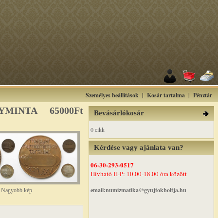
Személyes beállítások
|
Kosár tartalma
|
Pénztár
AGYMINTA
65000Ft
Bevásárlókosár
0 cikk
Kérdése vagy ajánlata van?
06-30-293-0517
Hívható H-P: 10.00-18.00 óra között
email:numizmatika@gyujtokboltja.hu
Nagyobb kép