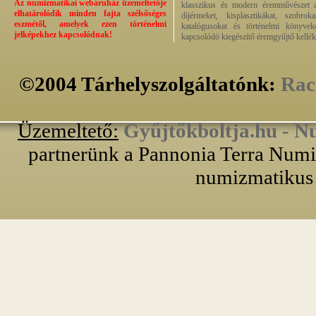
Az numizmatikai webáruház üzemeltetője
klasszikus és modern éremművészet alk
elhatárolódik minden fajta szélsőséges
díjérmeket, kisplasztikákat, szobrok
eszmétől, amelyek ezen történelmi
katalógusokat és történelmi könyvek
jelképekhez kapcsolódnak!
kapcsolódó kiegészítő éremgyűjtő kellék
©2004 Tárhelyszolgáltatónk:
Rac
Üzemeltető:
Gyűjtőkboltja.hu - N
partnerünk a Pannonia Terra Numiz
numizmatikus 