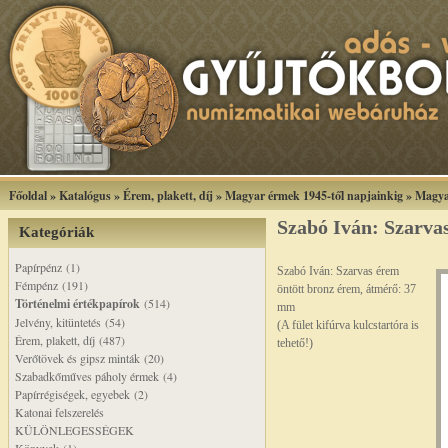
Főoldal
»
Katalógus
»
Érem, plakett, díj
»
Magyar érmek 1945-től napjainkig
»
Magya
Szabó Iván: Szarva
Kategóriák
Papírpénz (1)
Szabó Iván: Szarvas érem
Fémpénz (191)
öntött bronz érem, átmérő: 37
Történelmi értékpapírok
(514)
mm
Jelvény, kitüntetés (54)
(A fület kifúrva kulcstartóra is
Érem, plakett, díj (487)
tehető!)
Verőtövek és gipsz minták (20)
Szabadkőműves páholy érmek (4)
Papírrégiségek, egyebek (2)
Katonai felszerelés
KÜLÖNLEGESSÉGEK