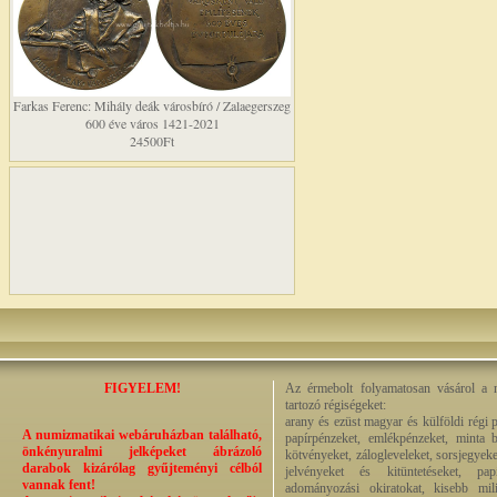
Farkas Ferenc: Mihály deák városbíró / Zalaegerszeg
600 éve város 1421-2021
24500Ft
FIGYELEM!
Az érmebolt folyamatosan vásárol a n
tartozó régiségeket:
arany és ezüst magyar és külföldi régi 
A numizmatikai webáruházban található,
papírpénzeket, emlékpénzeket, minta b
önkényuralmi jelképeket ábrázoló
kötvényeket, zálogleveleket, sorsjegyeke
darabok kizárólag gyűjteményi célból
jelvényeket és kitüntetéseket, pap
vannak fent!
adományozási okiratokat, kisebb milit