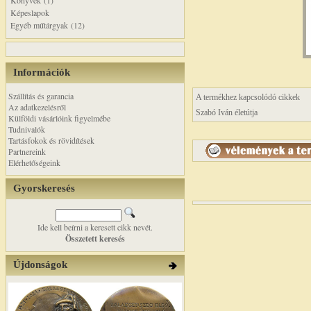
Könyvek (1)
Képeslapok
Egyéb műtárgyak (12)
Információk
Szállítás és garancia
A termékhez kapcsolódó cikkek
Az adatkezelésről
Szabó Iván életútja
Külföldi vásárlóink figyelmébe
Tudnivalók
Tartásfokok és rövidítések
Partnereink
Elérhetőségeink
Gyorskeresés
Ide kell beírni a keresett cikk nevét.
Összetett keresés
Újdonságok