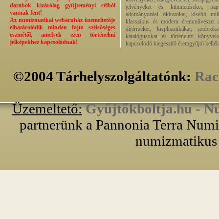
darabok kizárólag gyűjteményi célból
jelvényeket és kitüntetéseket, pap
vannak fent!
adományozási okiratokat, kisebb milit
Az numizmatikai webáruház üzemeltetője
klasszikus és modern éremművészet alk
elhatárolódik minden fajta szélsőséges
díjérmeket, kisplasztikákat, szobrok
eszmétől, amelyek ezen történelmi
katalógusokat és történelmi könyvek
jelképekhez kapcsolódnak!
kapcsolódó kiegészítő éremgyűjtő kellék
©2004 Tárhelyszolgáltatónk:
Rac
Üzemeltető:
Gyűjtőkboltja.hu - N
partnerünk a Pannonia Terra Numiz
numizmatikus 