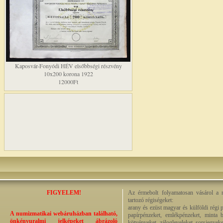
Kaposvár-Fonyódi HÉV elsőbbségi részvény
10x200 korona 1922
12000Ft
FIGYELEM!
Az érmebolt folyamatosan vásárol a n
tartozó régiségeket:
arany és ezüst magyar és külföldi régi 
A numizmatikai webáruházban található,
papírpénzeket, emlékpénzeket, minta b
önkényuralmi jelképeket ábrázoló
kötvényeket, zálogleveleket, sorsjegyeke