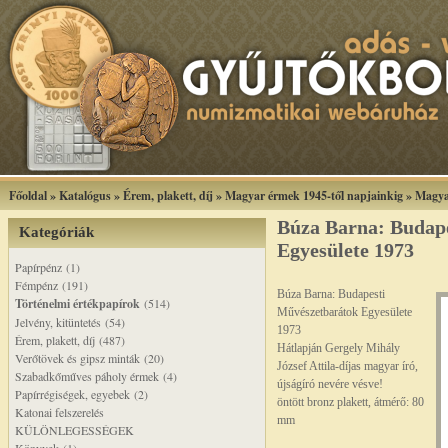
Főoldal
»
Katalógus
»
Érem, plakett, díj
»
Magyar érmek 1945-től napjainkig
»
Magya
Búza Barna: Budap
Kategóriák
Egyesülete 1973
Papírpénz (1)
Fémpénz (191)
Búza Barna: Budapesti
Történelmi értékpapírok
(514)
Művészetbarátok Egyesülete
Jelvény, kitüntetés (54)
1973
Érem, plakett, díj (487)
Hátlapján Gergely Mihály
Verőtövek és gipsz minták (20)
József Attila-díjas magyar író,
Szabadkőműves páholy érmek (4)
újságíró nevére vésve!
Papírrégiségek, egyebek (2)
öntött bronz plakett, átmérő: 80
Katonai felszerelés
mm
KÜLÖNLEGESSÉGEK