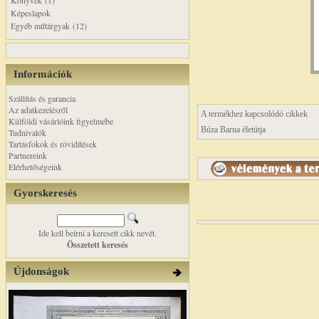
Könyvek (1)
Képeslapok
Egyéb műtárgyak (12)
Információk
Szállítás és garancia
Az adatkezelésről
A termékhez kapcsolódó cikkek
Külföldi vásárlóink figyelmébe
Búza Barna életútja
Tudnivalók
Tartásfokok és rövidítések
Partnereink
Elérhetőségeink
Gyorskeresés
Ide kell beírni a keresett cikk nevét.
Összetett keresés
Újdonságok