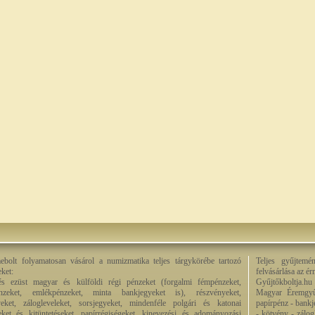
bolt folyamatosan vásárol a numizmatika teljes tárgykörébe tartozó
Teljes gyűjtemé
eket:
felvásárlása az é
és ezüst magyar és külföldi régi pénzeket (forgalmi fémpénzeket,
Gyűjtőkboltja.hu
énzeket, emlékpénzeket, minta bankjegyeket is), részvényeket,
Magyar Éremgyű
eket, zálogleveleket, sorsjegyeket, mindenféle polgári és katonai
papírpénz - bankj
eket és kitüntetéseket, papírrégiségeket, kinevezési és adományozási
- kötvény - zálog