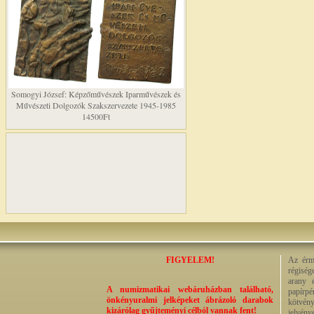
Somogyi József: Képzőművészek Iparművészek és
Művészeti Dolgozók Szakszervezete 1945-1985
14500Ft
FIGYELEM!
Az érme
régiség
arany 
A numizmatikai webáruházban található,
papírp
önkényuralmi jelképeket ábrázoló darabok
kötvény
kizárólag gyűjteményi célból vannak fent!
jelvény