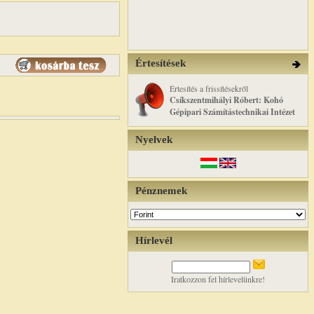
Értesítések
Értesítés a frissítésekről
Csíkszentmihályi Róbert: Kohó
Gépipari Számítástechnikai Intézet
Nyelvek
Pénznemek
Hírlevél
Iratkozzon fel hírlevelünkre!