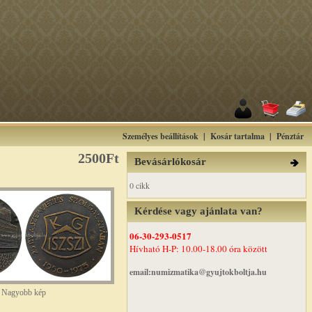
Személyes beállítások
|
Kosár tartalma
|
Pénztár
2500Ft
Bevásárlókosár
0 cikk
Kérdése vagy ajánlata van?
06-30-293-0517
Hívható H-P: 10.00-18.00 óra között
email:numizmatika@gyujtokboltja.hu
Nagyobb kép