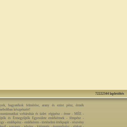
72222344 lapletöltés
nyek, hagyatékok felmérése, arany és ezüst pénz, érmék
rmeboltban készpénzért!
 numizmatikai webáruház és üzlet: régipénz - érme - MÉE -
jtők és Érmegyűjtők Egyesülete emlékérmek - fémpénz -
egy - emlékpénz - emlékérem - történelmi értékpapír - részvény
levél - sorsjegy - jelvény - kitüntetés - éremművész - plakett -