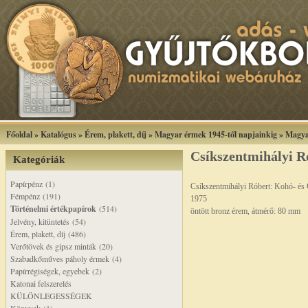
Főoldal
»
Katalógus
»
Érem, plakett, díj
»
Magyar érmek 1945-től napjainkig
»
Magya
Csíkszentmihályi R
Kategóriák
Papírpénz (1)
Csíkszentmihályi Róbert: Kohó- és G
Fémpénz (191)
1975
Történelmi értékpapírok
(514)
öntött bronz érem, átmérő: 80 mm
Jelvény, kitüntetés (54)
Érem, plakett, díj (486)
Verőtövek és gipsz minták (20)
Szabadkőműves páholy érmek (4)
Papírrégiségek, egyebek (2)
Katonai felszerelés
KÜLÖNLEGESSÉGEK