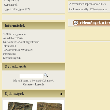
Könyvek (1)
A termékhez kapcsolódó cikkek
Képeslapok
Egyéb műtárgyak (12)
Csíkszentmihályi Róbert életútja
Információk
Szállítás és garancia
Az adatkezelésről
Külföldi vásárlóink figyelmébe
Tudnivalók
Tartásfokok és rövidítések
Partnereink
Elérhetőségeink
Gyorskeresés
Ide kell beírni a keresett cikk nevét.
Összetett keresés
Újdonságok