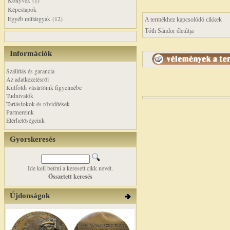
Könyvek (1)
Képeslapok
Egyéb műtárgyak (12)
A termékhez kapcsolódó cikkek
Tóth Sándor életútja
Információk
Szállítás és garancia
Az adatkezelésről
Külföldi vásárlóink figyelmébe
Tudnivalók
Tartásfokok és rövidítések
Partnereink
Elérhetőségeink
Gyorskeresés
Ide kell beírni a keresett cikk nevét.
Összetett keresés
Újdonságok