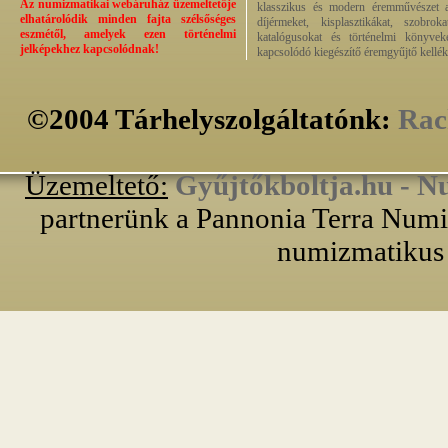
Az numizmatikai webáruház üzemeltetője
klasszikus és modern éremművészet alk
elhatárolódik minden fajta szélsőséges
díjérmeket, kisplasztikákat, szobrok
eszmétől, amelyek ezen történelmi
katalógusokat és történelmi könyvek
jelképekhez kapcsolódnak!
kapcsolódó kiegészítő éremgyűjtő kellék
©2004 Tárhelyszolgáltatónk:
Rac
Üzemeltető:
Gyűjtőkboltja.hu - N
partnerünk a Pannonia Terra Numiz
numizmatikus 