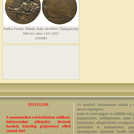
Farkas Ferenc: Mihály deák városbíró / Zalaegerszeg
600 éve város 1421-2021
24500Ft
FIGYELEM!
Az érmebolt folyamatosan vásárol a n
tartozó régiségeket:
arany és ezüst magyar és külföldi régi 
A numizmatikai webáruházban található,
papírpénzeket, emlékpénzeket, minta b
önkényuralmi jelképeket ábrázoló
kötvényeket, zálogleveleket, sorsjegyeke
darabok kizárólag gyűjteményi célból
jelvényeket és kitüntetéseket, pap
vannak fent!
adományozási okiratokat, kisebb milit