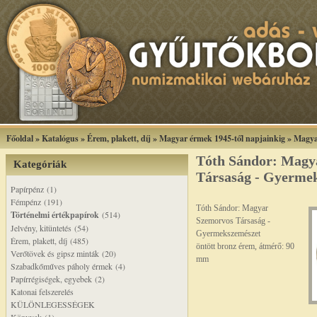
Főoldal
»
Katalógus
»
Érem, plakett, díj
»
Magyar érmek 1945-től napjainkig
»
Magya
Tóth Sándor: Magy
Kategóriák
Társaság - Gyerme
Papírpénz (1)
Fémpénz (191)
Tóth Sándor: Magyar
Történelmi értékpapírok
(514)
Szemorvos Társaság -
Jelvény, kitüntetés (54)
Gyermekszemészet
Érem, plakett, díj (485)
öntött bronz érem, átmérő: 90
Verőtövek és gipsz minták (20)
mm
Szabadkőműves páholy érmek (4)
Papírrégiségek, egyebek (2)
Katonai felszerelés
KÜLÖNLEGESSÉGEK