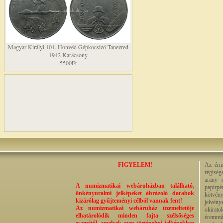
Magyar Királyi 101. Honvéd Gépkocsizó Tanezred
1942 Karácsony
5500Ft
FIGYELEM!
Az érme
régiség
arany 
A numizmatikai webáruházban található,
papírp
önkényuralmi jelképeket ábrázoló darabok
kötvény
kizárólag gyűjteményi célból vannak fent!
jelvény
Az numizmatikai webáruház üzemeltetője
okirato
elhatárolódik minden fajta szélsőséges
éremműv