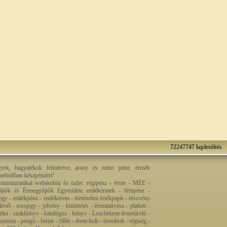
72247747 lapletöltés
nyek, hagyatékok felmérése, arany és ezüst pénz, érmék
rmeboltban készpénzért!
 numizmatikai webáruház és üzlet: régipénz - érme - MÉE -
jtők és Érmegyűjtők Egyesülete emlékérmek - fémpénz -
egy - emlékpénz - emlékérem - történelmi értékpapír - részvény
levél - sorsjegy - jelvény - kitüntetés - éremművész - plakett -
ztika - szakkönyv - katalógus - könyv - Leuchtturm érmetároló -
orona - pengő - forint - fillér - érem bolt - érembolt - régiség -