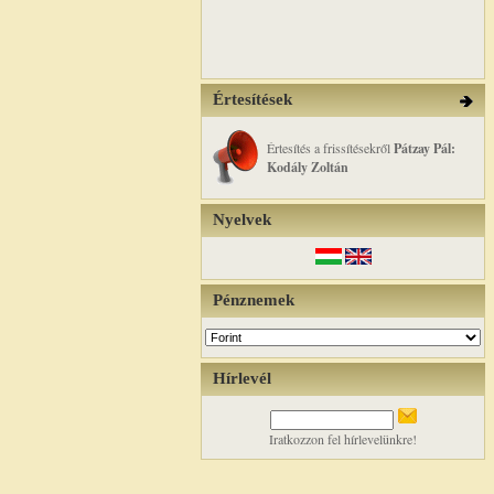
Értesítések
Értesítés a frissítésekről
Pátzay Pál:
Kodály Zoltán
Nyelvek
Pénznemek
Hírlevél
Iratkozzon fel hírlevelünkre!