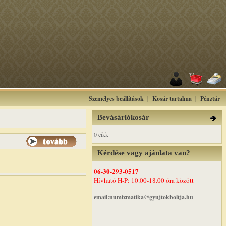
Személyes beállítások
|
Kosár tartalma
|
Pénztár
Bevásárlókosár
0 cikk
Kérdése vagy ajánlata van?
06-30-293-0517
Hívható H-P: 10.00-18.00 óra között
email:numizmatika@gyujtokboltja.hu