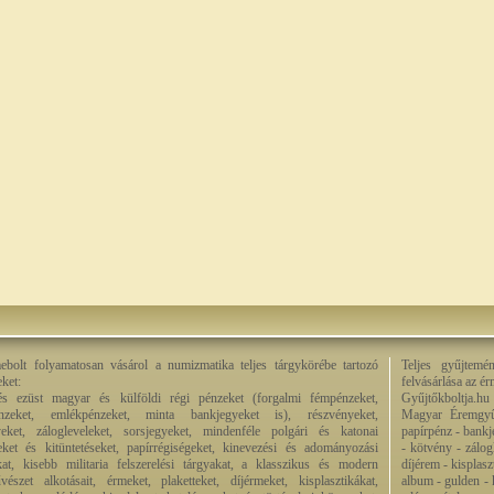
bolt folyamatosan vásárol a numizmatika teljes tárgykörébe tartozó
Teljes gyűjtemé
eket:
felvásárlása az é
és ezüst magyar és külföldi régi pénzeket (forgalmi fémpénzeket,
Gyűjtőkboltja.hu
énzeket, emlékpénzeket, minta bankjegyeket is), részvényeket,
Magyar Éremgyű
eket, zálogleveleket, sorsjegyeket, mindenféle polgári és katonai
papírpénz - bankj
eket és kitüntetéseket, papírrégiségeket, kinevezési és adományozási
- kötvény - zálog
kat, kisebb militaria felszerelési tárgyakat, a klasszikus és modern
díjérem - kisplas
észet alkotásait, érmeket, plaketteket, díjérmeket, kisplasztikákat,
album - gulden - k