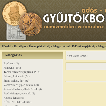
Főoldal
»
Katalógus
»
Érem, plakett, díj
»
Magyar érmek 1945-től napjainkig
»
Magya
Kategóriák
Nem létező termék!
Papírpénz (1)
Fémpénz (191)
Történelmi értékpapírok
(514)
Jelvény, kitüntetés (54)
Érem, plakett, díj (485)
Verőtövek és gipsz minták (20)
Szabadkőműves páholy érmek (4)
Papírrégiségek, egyebek (2)
Katonai felszerelés
KÜLÖNLEGESSÉGEK