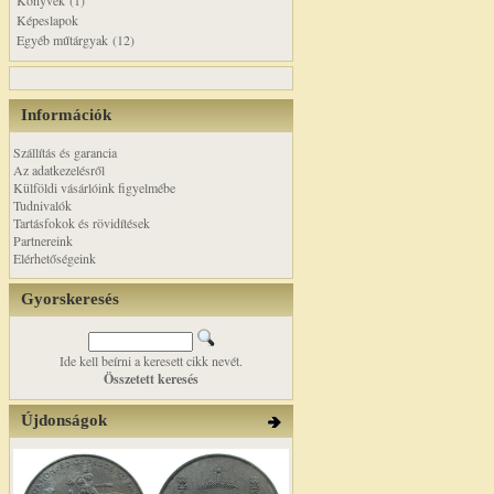
Könyvek (1)
Képeslapok
Egyéb műtárgyak (12)
Információk
Szállítás és garancia
Az adatkezelésről
Külföldi vásárlóink figyelmébe
Tudnivalók
Tartásfokok és rövidítések
Partnereink
Elérhetőségeink
Gyorskeresés
Ide kell beírni a keresett cikk nevét.
Összetett keresés
Újdonságok