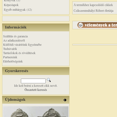
Könyvek (1)
Képeslapok
A termékhez kapcsolódó cikkek
Egyéb műtárgyak (12)
Csíkszentmihályi Róbert életútja
Információk
Szállítás és garancia
Az adatkezelésről
Külföldi vásárlóink figyelmébe
Tudnivalók
Tartásfokok és rövidítések
Partnereink
Elérhetőségeink
Gyorskeresés
Ide kell beírni a keresett cikk nevét.
Összetett keresés
Újdonságok