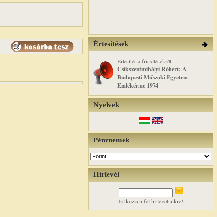
Értesítések
Értesítés a frissítésekről
Csíkszentmihályi Róbert: A
Budapesti Műszaki Egyetem
Emlékérme 1974
Nyelvek
Pénznemek
Hírlevél
Iratkozzon fel hírlevelünkre!