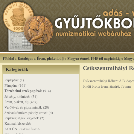
Főoldal
»
Katalógus
»
Érem, plakett, díj
»
Magyar érmek 1945-től napjainkig
»
Magya
Csíkszentmihályi 
Kategóriák
Papírpénz (1)
Csíkszentmihályi Róbert: A Budap
Fémpénz (191)
öntött bronz érem, átmérő: 73 mm
Történelmi értékpapírok
(514)
Jelvény, kitüntetés (54)
Érem, plakett, díj (487)
Verőtövek és gipsz minták (20)
Szabadkőműves páholy érmek (4)
Papírrégiségek, egyebek (2)
Katonai felszerelés
KÜLÖNLEGESSÉGEK