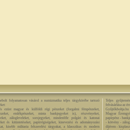
bolt folyamatosan vásárol a numizmatika teljes tárgykörébe tartozó
Teljes gyűjtemé
eket:
felvásárlása az é
és ezüst magyar és külföldi régi pénzeket (forgalmi fémpénzeket,
Gyűjtőkboltja.hu
énzeket, emlékpénzeket, minta bankjegyeket is), részvényeket,
Magyar Éremgyű
eket, zálogleveleket, sorsjegyeket, mindenféle polgári és katonai
papírpénz - bankj
eket és kitüntetéseket, papírrégiségeket, kinevezési és adományozási
- kötvény - zálog
kat, kisebb militaria felszerelési tárgyakat, a klasszikus és modern
díjérem - kisplas