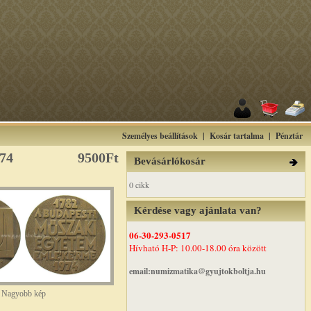
Személyes beállítások
|
Kosár tartalma
|
Pénztár
74
9500Ft
Bevásárlókosár
0 cikk
Kérdése vagy ajánlata van?
06-30-293-0517
Hívható H-P: 10.00-18.00 óra között
email:numizmatika@gyujtokboltja.hu
Nagyobb kép