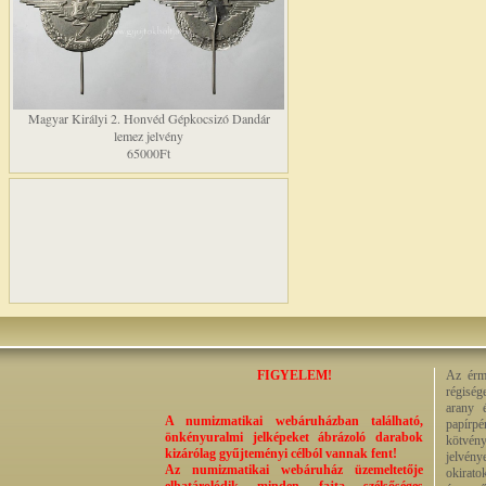
Magyar Királyi 2. Honvéd Gépkocsizó Dandár
lemez jelvény
65000Ft
FIGYELEM!
Az érme
régiség
arany 
A numizmatikai webáruházban található,
papírp
önkényuralmi jelképeket ábrázoló darabok
kötvény
kizárólag gyűjteményi célból vannak fent!
jelvény
Az numizmatikai webáruház üzemeltetője
okirato