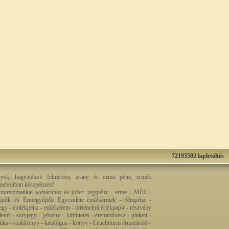
72193502 lapletöltés
nyek, hagyatékok felmérése, arany és ezüst pénz, érmék
rmeboltban készpénzért!
 numizmatikai webáruház és üzlet: régipénz - érme - MÉE -
jtők és Érmegyűjtők Egyesülete emlékérmek - fémpénz -
egy - emlékpénz - emlékérem - történelmi értékpapír - részvény
levél - sorsjegy - jelvény - kitüntetés - éremművész - plakett -
ztika - szakkönyv - katalógus - könyv - Leuchtturm érmetároló -