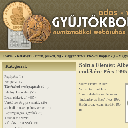
Főoldal
»
Katalógus
»
Érem, plakett, díj
»
Magyar érmek 1945-től napjainkig
»
Magya
Soltra Elemér: Albe
Kategóriák
emlékére Pécs 1995
Papírpénz (1)
Fémpénz (191)
Soltra Elemér: Albert
Történelmi értékpapírok
(513)
Schweitzer emlékére
Jelvény, kitüntetés (54)
"Gerorehabilitacio Országos
Érem, plakett, díj (485)
Tudományos Ülés" Pécs 1995
Verőtövek és gipsz minták (20)
öntött bronz érem, átmérő: 105
Szabadkőműves páholy érmek (4)
mm
Papírrégiségek, egyebek (2)
Katonai felszerelés
KÜLÖNLEGESSÉGEK