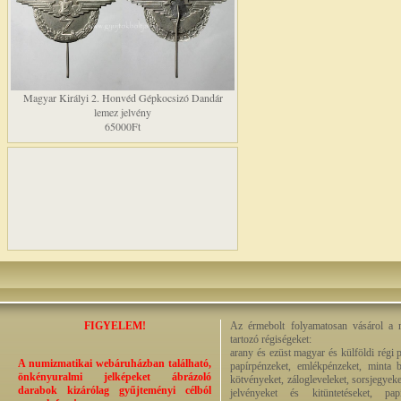
Magyar Királyi 2. Honvéd Gépkocsizó Dandár
lemez jelvény
65000Ft
FIGYELEM!
Az érmebolt folyamatosan vásárol a n
tartozó régiségeket:
arany és ezüst magyar és külföldi régi 
A numizmatikai webáruházban található,
papírpénzeket, emlékpénzeket, minta b
önkényuralmi jelképeket ábrázoló
kötvényeket, zálogleveleket, sorsjegyeke
darabok kizárólag gyűjteményi célból
jelvényeket és kitüntetéseket, pap