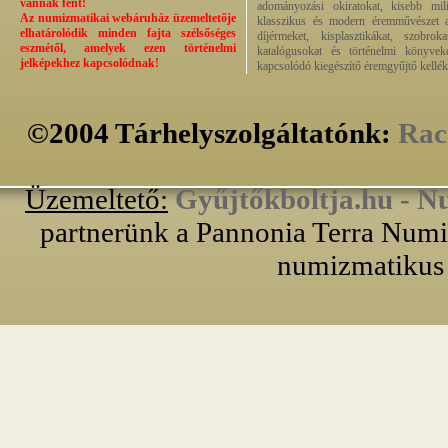
vannak fent!
adományozási okiratokat, kisebb milit
Az numizmatikai webáruház üzemeltetője
klasszikus és modern éremművészet alk
elhatárolódik minden fajta szélsőséges
díjérmeket, kisplasztikákat, szobrok
eszmétől, amelyek ezen történelmi
katalógusokat és történelmi könyvek
jelképekhez kapcsolódnak!
kapcsolódó kiegészítő éremgyűjtő kellék
©2004 Tárhelyszolgáltatónk:
Rac
Üzemeltető:
Gyűjtőkboltja.hu - N
partnerünk a Pannonia Terra Numiz
numizmatikus 