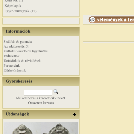
Könyvek (1)
Képeslapok
Egyéb műtárgyak (12)
Információk
Szállítás és garancia
Az adatkezelésről
Külföldi vásárlóink figyelmébe
Tudnivalók
Tartásfokok és rövidítések
Partnereink
Elérhetőségeink
Gyorskeresés
Ide kell beírni a keresett cikk nevét.
Összetett keresés
Újdonságok