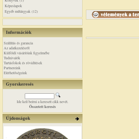
Könyvek (1)
Képeslapok
Egyéb műtárgyak (12)
Információk
Szállítás és garancia
Az adatkezelésről
Külföldi vásárlóink figyelmébe
Tudnivalók
Tartásfokok és rövidítések
Partnereink
Elérhetőségeink
Gyorskeresés
Ide kell beírni a keresett cikk nevét.
Összetett keresés
Újdonságok