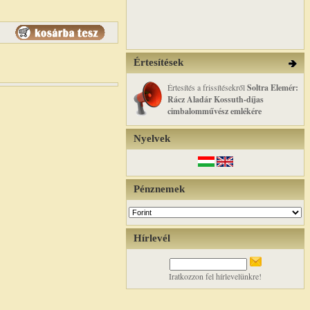
Értesítések
Értesítés a frissítésekről
Soltra Elemér:
Rácz Aladár Kossuth-díjas
cimbalomművész emlékére
Nyelvek
Pénznemek
Hírlevél
Iratkozzon fel hírlevelünkre!