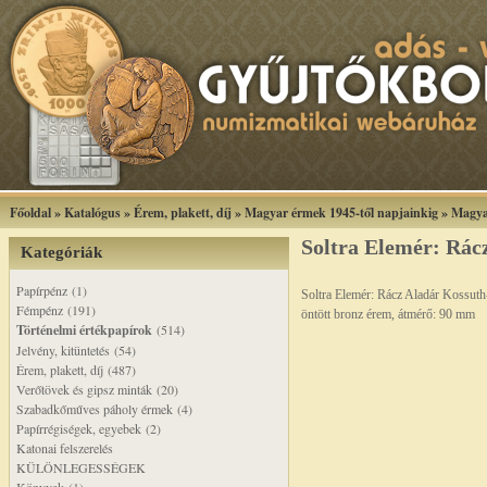
Főoldal
»
Katalógus
»
Érem, plakett, díj
»
Magyar érmek 1945-től napjainkig
»
Magya
Soltra Elemér: Rác
Kategóriák
Papírpénz (1)
Soltra Elemér: Rácz Aladár Kossut
Fémpénz (191)
öntött bronz érem, átmérő: 90 mm
Történelmi értékpapírok
(514)
Jelvény, kitüntetés (54)
Érem, plakett, díj (487)
Verőtövek és gipsz minták (20)
Szabadkőműves páholy érmek (4)
Papírrégiségek, egyebek (2)
Katonai felszerelés
KÜLÖNLEGESSÉGEK