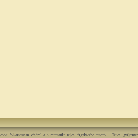
bolt folyamatosan vásárol a numizmatika teljes tárgykörébe tartozó
Teljes gyűjtemé