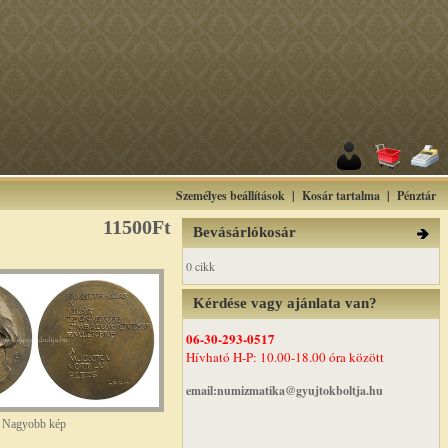
Személyes beállítások
|
Kosár tartalma
|
Pénztár
11500Ft
Bevásárlókosár
0 cikk
Kérdése vagy ajánlata van?
06-30-293-0517
Hívható H-P: 10.00-18.00 óra között
email:numizmatika@gyujtokboltja.hu
Nagyobb kép