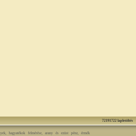
72191722 lapletöltés
nyek, hagyatékok felmérése, arany és ezüst pénz, érmék