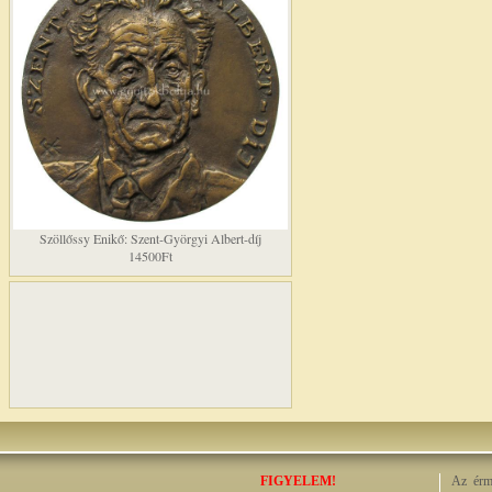
Szöllőssy Enikő: Szent-Györgyi Albert-díj
14500Ft
FIGYELEM!
Az érme