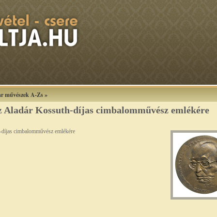
r művészek A-Zs
»
z Aladár Kossuth-díjas cimbalomművész emlékére
h-díjas cimbalomművész emlékére