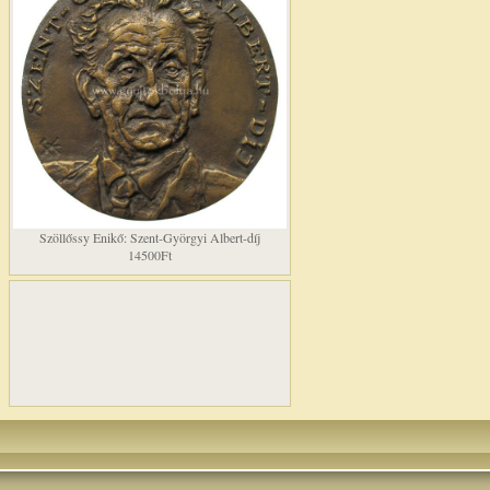
Szöllőssy Enikő: Szent-Györgyi Albert-díj
14500Ft