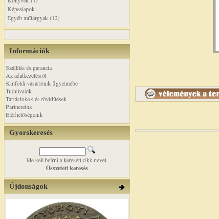
Könyvek (1)
Képeslapok
Egyéb műtárgyak (12)
Információk
Szállítás és garancia
Az adatkezelésről
Külföldi vásárlóink figyelmébe
Tudnivalók
Tartásfokok és rövidítések
Partnereink
Elérhetőségeink
Gyorskeresés
Ide kell beírni a keresett cikk nevét.
Összetett keresés
Újdonságok