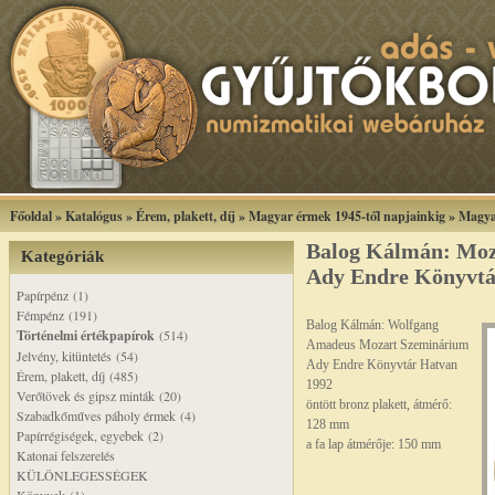
Főoldal
»
Katalógus
»
Érem, plakett, díj
»
Magyar érmek 1945-től napjainkig
»
Magya
Balog Kálmán: Moz
Kategóriák
Ady Endre Könyvtá
Papírpénz (1)
Fémpénz (191)
Balog Kálmán: Wolfgang
Történelmi értékpapírok
(514)
Amadeus Mozart Szeminárium
Jelvény, kitüntetés (54)
Ady Endre Könyvtár Hatvan
Érem, plakett, díj (485)
1992
Verőtövek és gipsz minták (20)
öntött bronz plakett, átmérő:
Szabadkőműves páholy érmek (4)
128 mm
Papírrégiségek, egyebek (2)
a fa lap átmérője: 150 mm
Katonai felszerelés
KÜLÖNLEGESSÉGEK