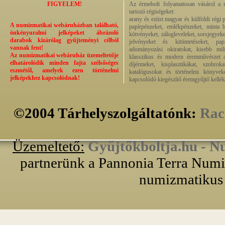
FIGYELEM!
Az érmebolt folyamatosan vásárol a n
tartozó régiségeket:
arany és ezüst magyar és külföldi régi 
A numizmatikai webáruházban található,
papírpénzeket, emlékpénzeket, minta b
önkényuralmi jelképeket ábrázoló
kötvényeket, zálogleveleket, sorsjegyeke
darabok kizárólag gyűjteményi célból
jelvényeket és kitüntetéseket, pap
vannak fent!
adományozási okiratokat, kisebb milit
Az numizmatikai webáruház üzemeltetője
klasszikus és modern éremművészet alk
elhatárolódik minden fajta szélsőséges
díjérmeket, kisplasztikákat, szobrok
eszmétől, amelyek ezen történelmi
katalógusokat és történelmi könyvek
jelképekhez kapcsolódnak!
kapcsolódó kiegészítő éremgyűjtő kellék
©2004 Tárhelyszolgáltatónk:
Rac
Üzemeltető:
Gyűjtőkboltja.hu - N
partnerünk a Pannonia Terra Numiz
numizmatikus 