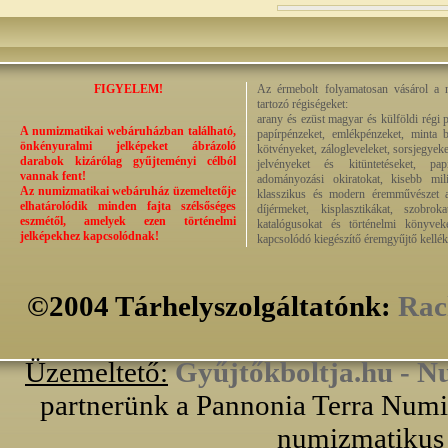
FIGYELEM!
Az érmebolt folyamatosan vásárol a n
tartozó régiségeket:
arany és ezüst magyar és külföldi régi 
A numizmatikai webáruházban található,
papírpénzeket, emlékpénzeket, minta b
önkényuralmi jelképeket ábrázoló
kötvényeket, zálogleveleket, sorsjegyeke
darabok kizárólag gyűjteményi célból
jelvényeket és kitüntetéseket, pap
vannak fent!
adományozási okiratokat, kisebb milit
Az numizmatikai webáruház üzemeltetője
klasszikus és modern éremművészet alk
elhatárolódik minden fajta szélsőséges
díjérmeket, kisplasztikákat, szobrok
eszmétől, amelyek ezen történelmi
katalógusokat és történelmi könyvek
jelképekhez kapcsolódnak!
kapcsolódó kiegészítő éremgyűjtő kellék
©2004 Tárhelyszolgáltatónk:
Rac
Üzemeltető:
Gyűjtőkboltja.hu - N
partnerünk a Pannonia Terra Numiz
numizmatikus 