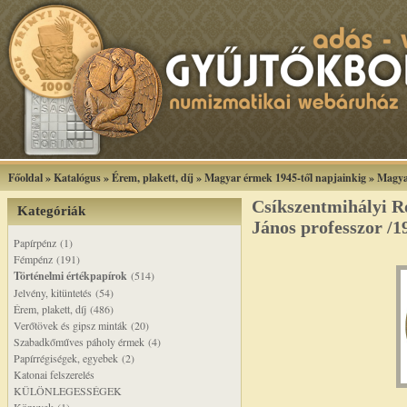
Főoldal
»
Katalógus
»
Érem, plakett, díj
»
Magyar érmek 1945-től napjainkig
»
Magya
Csíkszentmihályi R
Kategóriák
János professzor /1
Papírpénz (1)
Fémpénz (191)
Történelmi értékpapírok
(514)
Jelvény, kitüntetés (54)
Érem, plakett, díj (486)
Verőtövek és gipsz minták (20)
Szabadkőműves páholy érmek (4)
Papírrégiségek, egyebek (2)
Katonai felszerelés
KÜLÖNLEGESSÉGEK