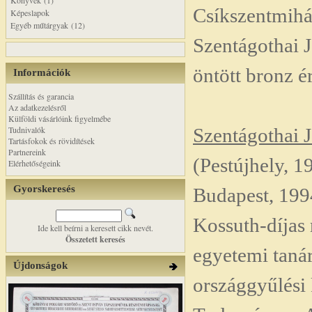
Könyvek (1)
Csíkszentmihá
Képeslapok
Egyéb műtárgyak (12)
Szentágothai 
öntött bronz 
Információk
Szállítás és garancia
Az adatkezelésről
Külföldi vásárlóink figyelmébe
Tudnivalók
Szentágothai 
Tartásfokok és rövidítések
Partnereink
(Pestújhely, 1
Elérhetőségeink
Gyorskeresés
Budapest, 199
Kossuth-díjas
Ide kell beírni a keresett cikk nevét.
Összetett keresés
egyetemi tanár
Újdonságok
országgyűlési