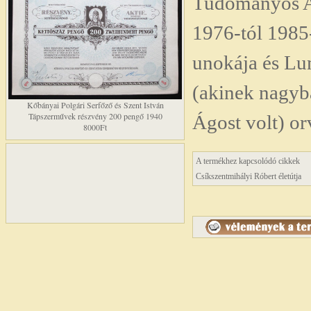
Tudományos A
1976-tól 1985
unokája és Lu
(akinek nagyb
Kőbányai Polgári Serfőző és Szent István
Tápszerművek részvény 200 pengő 1940
Ágost volt) o
8000Ft
A termékhez kapcsolódó cikkek
Csíkszentmihályi Róbert életútja