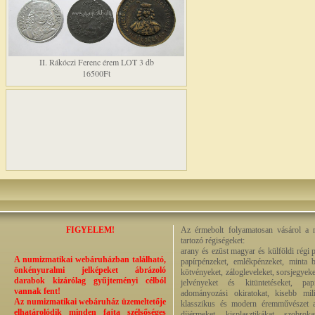
II. Rákóczi Ferenc érem LOT 3 db
16500Ft
FIGYELEM!
Az érmebolt folyamatosan vásárol a n
tartozó régiségeket:
arany és ezüst magyar és külföldi régi 
A numizmatikai webáruházban található,
papírpénzeket, emlékpénzeket, minta b
önkényuralmi jelképeket ábrázoló
kötvényeket, zálogleveleket, sorsjegyeke
darabok kizárólag gyűjteményi célból
jelvényeket és kitüntetéseket, pap
vannak fent!
adományozási okiratokat, kisebb milit
Az numizmatikai webáruház üzemeltetője
klasszikus és modern éremművészet alk
elhatárolódik minden fajta szélsőséges
díjérmeket, kisplasztikákat, szobrok