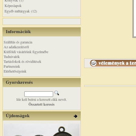
Könyvek (1)
Képeslapok
Egyéb műtárgyak (12)
Információk
Szállítás és garancia
Az adatkezelésről
Külföldi vásárlóink figyelmébe
Tudnivalók
Tartásfokok és rövidítések
Partnereink
Elérhetőségeink
Gyorskeresés
Ide kell beírni a keresett cikk nevét.
Összetett keresés
Újdonságok