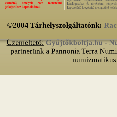
eszmétől, amelyek ezen történelmi
katalógusokat és történelmi könyvek
jelképekhez kapcsolódnak!
kapcsolódó kiegészítő éremgyűjtő kellék
©2004 Tárhelyszolgáltatónk:
Rac
Üzemeltető:
Gyűjtőkboltja.hu - N
partnerünk a Pannonia Terra Numiz
numizmatikus 