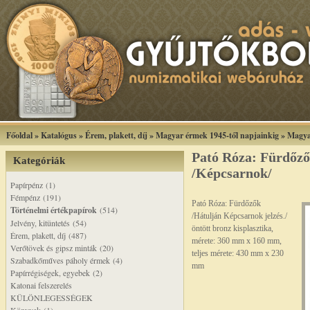
Főoldal
»
Katalógus
»
Érem, plakett, díj
»
Magyar érmek 1945-től napjainkig
»
Magya
Pató Róza: Fürdőző
Kategóriák
/Képcsarnok/
Papírpénz (1)
Fémpénz (191)
Pató Róza: Fürdőzők
Történelmi értékpapírok
(514)
/Hátulján Képcsarnok jelzés./
Jelvény, kitüntetés (54)
öntött bronz kisplasztika,
Érem, plakett, díj (487)
mérete: 360 mm x 160 mm,
Verőtövek és gipsz minták (20)
teljes mérete: 430 mm x 230
Szabadkőműves páholy érmek (4)
mm
Papírrégiségek, egyebek (2)
Katonai felszerelés
KÜLÖNLEGESSÉGEK