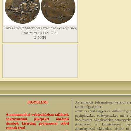
Farkas Ferenc: Mihály deák városbíró / Zalaegerszeg
600 éve város 1421-2021
24500Ft
FIGYELEM!
Az érmebolt folyamatosan vásárol a n
tartozó régiségeket:
arany és ezüst magyar és külföldi régi 
A numizmatikai webáruházban található,
papírpénzeket, emlékpénzeket, minta b
önkényuralmi jelképeket ábrázoló
kötvényeket, zálogleveleket, sorsjegyeke
darabok kizárólag gyűjteményi célból
jelvényeket és kitüntetéseket, pap
vannak fent!
adományozási okiratokat, kisebb milit