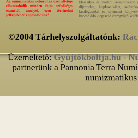
Az numizmatikai webáruház üzemeltetője
klasszikus és modern éremművészet alk
elhatárolódik minden fajta szélsőséges
díjérmeket, kisplasztikákat, szobrok
eszmétől, amelyek ezen történelmi
katalógusokat és történelmi könyvek
jelképekhez kapcsolódnak!
kapcsolódó kiegészítő éremgyűjtő kellék
©2004 Tárhelyszolgáltatónk:
Rac
Üzemeltető:
Gyűjtőkboltja.hu - N
partnerünk a Pannonia Terra Numiz
numizmatikus 