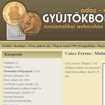
Főoldal
»
Katalógus
»
Érem, plakett, díj
»
Magyar érmek 1945-től napjainkig
»
Magya
Csúcs Ferenc: Moln
Kategóriák
Papírpénz (1)
Csúcs Ferenc: Molnár C. Pál
Fémpénz (191)
(Előlapon jelzett, sorszámozott!)
Történelmi értékpapírok
(514)
öntött bronz plakett, átmérő: 71
Jelvény, kitüntetés (54)
mm
Érem, plakett, díj (485)
Verőtövek és gipsz minták (20)
Szabadkőműves páholy érmek (4)
Papírrégiségek, egyebek (2)
Katonai felszerelés
KÜLÖNLEGESSÉGEK