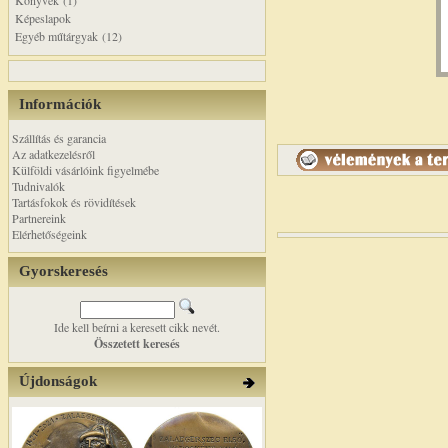
Könyvek (1)
Képeslapok
Egyéb műtárgyak (12)
Információk
Szállítás és garancia
Az adatkezelésről
Külföldi vásárlóink figyelmébe
Tudnivalók
Tartásfokok és rövidítések
Partnereink
Elérhetőségeink
Gyorskeresés
Ide kell beírni a keresett cikk nevét.
Összetett keresés
Újdonságok