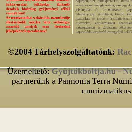
A numizmatikai webáruházban található,
papírpénzeket, emlékpénzeket, minta b
önkényuralmi jelképeket ábrázoló
kötvényeket, zálogleveleket, sorsjegyeke
darabok kizárólag gyűjteményi célból
jelvényeket és kitüntetéseket, pap
vannak fent!
adományozási okiratokat, kisebb milit
Az numizmatikai webáruház üzemeltetője
klasszikus és modern éremművészet alk
elhatárolódik minden fajta szélsőséges
díjérmeket, kisplasztikákat, szobrok
eszmétől, amelyek ezen történelmi
katalógusokat és történelmi könyvek
jelképekhez kapcsolódnak!
kapcsolódó kiegészítő éremgyűjtő kellék
©2004 Tárhelyszolgáltatónk:
Rac
Üzemeltető:
Gyűjtőkboltja.hu - N
partnerünk a Pannonia Terra Numiz
numizmatikus 