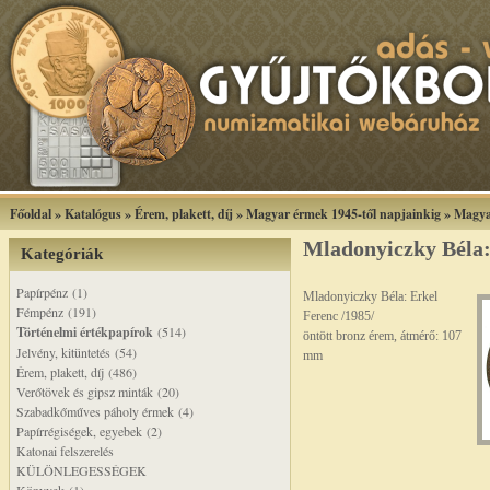
Főoldal
»
Katalógus
»
Érem, plakett, díj
»
Magyar érmek 1945-től napjainkig
»
Magya
Mladonyiczky Béla:
Kategóriák
Papírpénz (1)
Mladonyiczky Béla: Erkel
Fémpénz (191)
Ferenc /1985/
Történelmi értékpapírok
(514)
öntött bronz érem, átmérő: 107
Jelvény, kitüntetés (54)
mm
Érem, plakett, díj (486)
Verőtövek és gipsz minták (20)
Szabadkőműves páholy érmek (4)
Papírrégiségek, egyebek (2)
Katonai felszerelés
KÜLÖNLEGESSÉGEK