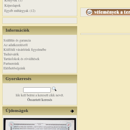
Könyvek (1)
Képeslapok
Egyéb műtárgyak (12)
Információk
Szállítás és garancia
Az adatkezelésről
Külföldi vásárlóink figyelmébe
Tudnivalók
Tartásfokok és rövidítések
Partnereink
Elérhetőségeink
Gyorskeresés
Ide kell beírni a keresett cikk nevét.
Összetett keresés
Újdonságok