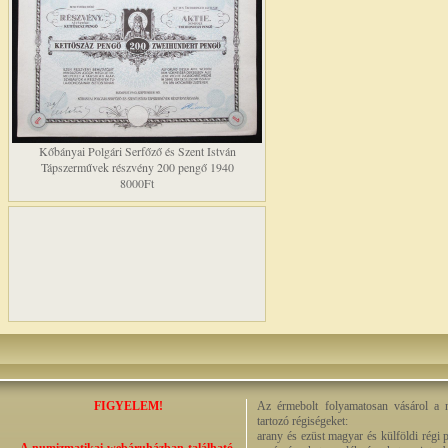
Kőbányai Polgári Serfőző és Szent István
Tápszerművek részvény 200 pengő 1940
8000Ft
FIGYELEM!
Az érmebolt folyamatosan vásárol a n
tartozó régiségeket:
arany és ezüst magyar és külföldi régi 