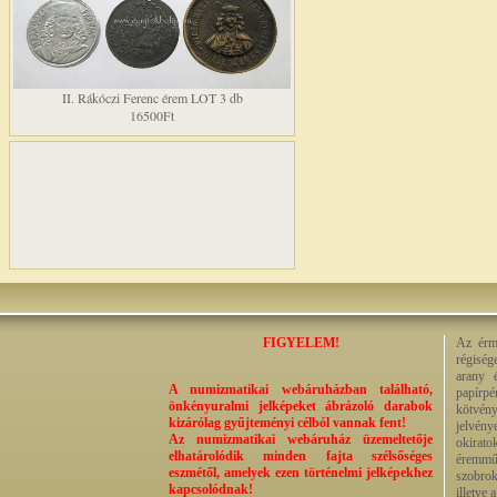
II. Rákóczi Ferenc érem LOT 3 db
16500Ft
FIGYELEM!
Az érme
régiség
arany 
A numizmatikai webáruházban található,
papírp
önkényuralmi jelképeket ábrázoló darabok
kötvény
kizárólag gyűjteményi célból vannak fent!
jelvény
Az numizmatikai webáruház üzemeltetője
okirato
elhatárolódik minden fajta szélsőséges
éremműv
eszmétől, amelyek ezen történelmi jelképekhez
szobrok
kapcsolódnak!
illetve