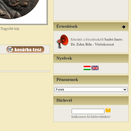
Értesítések
Nagyobb kép
Értesítés a frissítésekről
Szabó Imre:
Dr. Zelen Béla - Vöröskereszt
Nyelvek
Pénznemek
Hírlevél
Iratkozzon fel hírlevelünkre!