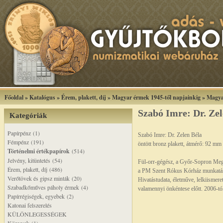
Főoldal
»
Katalógus
»
Érem, plakett, díj
»
Magyar érmek 1945-től napjainkig
»
Magya
Szabó Imre: Dr. Zel
Kategóriák
Papírpénz (1)
Szabó Imre: Dr. Zelen Béla
Fémpénz (191)
öntött bronz plakett, átmérő: 92 mm
Történelmi értékpapírok
(514)
Jelvény, kitüntetés (54)
Fül-orr-gégész, a Győr-Sopron Meg
Érem, plakett, díj (486)
a PM Szent Rókus Kórház munkatárs
Verőtövek és gipsz minták (20)
Hivatástudata, életműve, lelkiismer
Szabadkőműves páholy érmek (4)
valamennyi önkéntese előtt. 2006-t
Papírrégiségek, egyebek (2)
Katonai felszerelés
KÜLÖNLEGESSÉGEK