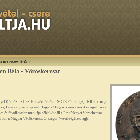
r művészek A-Zs
»
en Béla - Vöröskereszt
yei Kórház, az I. sz. Honvédkórház, a SOTE Fül-orr-gége Klinika, majd
a, későbbi igazgatója volt. Tagja a Magyar Vöröskereszt mozgalmának.
etes és fáradhatatlan munkája példaként áll a Pest Megyei Vöröskereszt
ól volt a Magyar Vöröskereszt Országos Vezetőségének tagja.