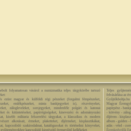
bolt folyamatosan vásárol a numizmatika teljes tárgykörébe tartozó
Teljes gyűjtemé
eket:
felvásárlása az é
és ezüst magyar és külföldi régi pénzeket (forgalmi fémpénzeket,
Gyűjtőkboltja.hu
énzeket, emlékpénzeket, minta bankjegyeket is), részvényeket,
Magyar Éremgyű
eket, zálogleveleket, sorsjegyeket, mindenféle polgári és katonai
papírpénz - bankj
eket és kitüntetéseket, papírrégiségeket, kinevezési és adományozási
- kötvény - zálog
kat, kisebb militaria felszerelési tárgyakat, a klasszikus és modern
díjérem - kisplas
észet alkotásait, érmeket, plaketteket, díjérmeket, kisplasztikákat,
album - gulden - k
at, kapcsolódó szakirodalmat, katalógusokat és történelmi könyveket,
adás - vétel - cse
 a gyűjteményekhez kapcsolódó kiegészítő éremgyűjtő kellékeket.
Éremkedvelők Egy