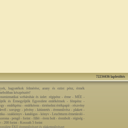
72234436 lapletöltés
nyek, hagyatékok felmérése, arany és ezüst pénz, érmék
rmeboltban készpénzért!
 numizmatikai webáruház és üzlet: régipénz - érme - MÉE -
jtők és Érmegyűjtők Egyesülete emlékérmek - fémpénz -
egy - emlékpénz - emlékérem - történelmi értékpapír - részvény
levél - sorsjegy - jelvény - kitüntetés - éremművész - plakett -
ztika - szakkönyv - katalógus - könyv - Leuchtturm érmetároló -
orona - pengő - forint - fillér - érem bolt - érembolt - régiség -
re - 200 forint - Kossuth 5 forint
esülete ÉKE éremművészet és plakettművészet