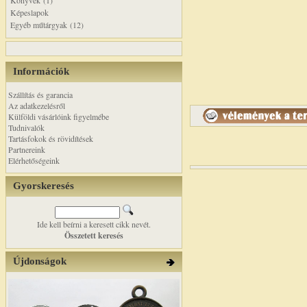
Könyvek (1)
Képeslapok
Egyéb műtárgyak (12)
Információk
Szállítás és garancia
Az adatkezelésről
Külföldi vásárlóink figyelmébe
Tudnivalók
Tartásfokok és rövidítések
Partnereink
Elérhetőségeink
Gyorskeresés
Ide kell beírni a keresett cikk nevét.
Összetett keresés
Újdonságok