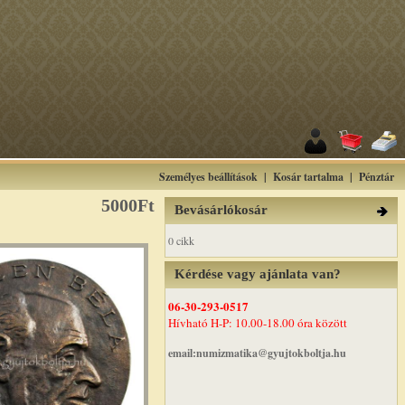
Személyes beállítások
|
Kosár tartalma
|
Pénztár
5000Ft
Bevásárlókosár
0 cikk
Kérdése vagy ajánlata van?
06-30-293-0517
Hívható H-P: 10.00-18.00 óra között
email:numizmatika@gyujtokboltja.hu