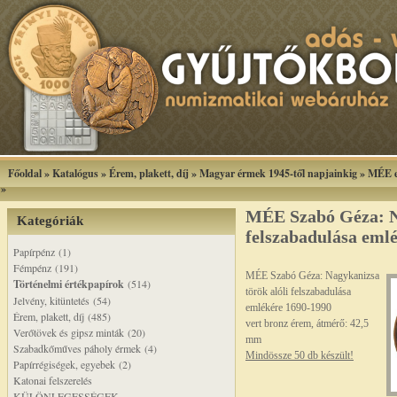
Főoldal
»
Katalógus
»
Érem, plakett, díj
»
Magyar érmek 1945-től napjainkig
»
MÉE e
»
MÉE Szabó Géza: Na
Kategóriák
felszabadulása eml
Papírpénz (1)
Fémpénz (191)
MÉE Szabó Géza: Nagykanizsa
Történelmi értékpapírok
(514)
török alóli felszabadulása
Jelvény, kitüntetés (54)
emlékére 1690-1990
Érem, plakett, díj (485)
vert bronz érem, átmérő: 42,5
Verőtövek és gipsz minták (20)
mm
Szabadkőműves páholy érmek (4)
Mindössze 50 db készült!
Papírrégiségek, egyebek (2)
Katonai felszerelés
KÜLÖNLEGESSÉGEK