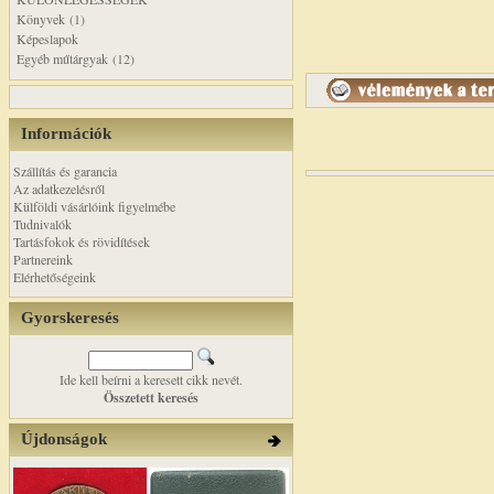
Könyvek (1)
Képeslapok
Egyéb műtárgyak (12)
Információk
Szállítás és garancia
Az adatkezelésről
Külföldi vásárlóink figyelmébe
Tudnivalók
Tartásfokok és rövidítések
Partnereink
Elérhetőségeink
Gyorskeresés
Ide kell beírni a keresett cikk nevét.
Összetett keresés
Újdonságok