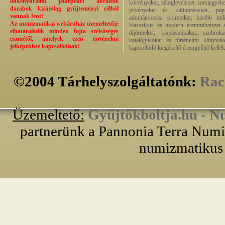
önkényuralmi jelképeket ábrázoló
kötvényeket, zálogleveleket, sorsjegyeke
darabok kizárólag gyűjteményi célból
jelvényeket és kitüntetéseket, pap
vannak fent!
adományozási okiratokat, kisebb milit
Az numizmatikai webáruház üzemeltetője
klasszikus és modern éremművészet alk
elhatárolódik minden fajta szélsőséges
díjérmeket, kisplasztikákat, szobrok
eszmétől, amelyek ezen történelmi
katalógusokat és történelmi könyvek
jelképekhez kapcsolódnak!
kapcsolódó kiegészítő éremgyűjtő kellék
©2004 Tárhelyszolgáltatónk:
Rac
Üzemeltető:
Gyűjtőkboltja.hu - N
partnerünk a Pannonia Terra Numiz
numizmatikus 