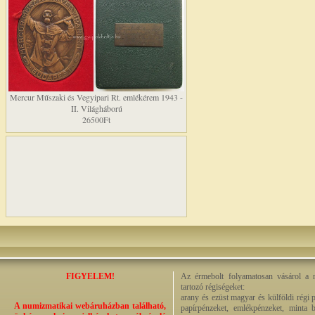
Mercur Műszaki és Vegyipari Rt. emlékérem 1943 -
II. Világháború
26500Ft
FIGYELEM!
Az érmebolt folyamatosan vásárol a n
tartozó régiségeket:
arany és ezüst magyar és külföldi régi 
A numizmatikai webáruházban található,
papírpénzeket, emlékpénzeket, minta b