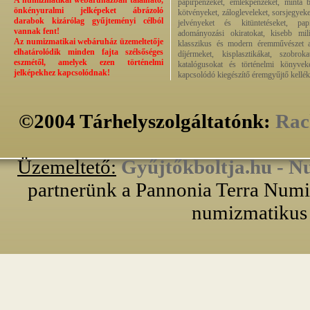
A numizmatikai webáruházban található,
papírpénzeket, emlékpénzeket, minta b
önkényuralmi jelképeket ábrázoló
kötvényeket, zálogleveleket, sorsjegyeke
darabok kizárólag gyűjteményi célból
jelvényeket és kitüntetéseket, pap
vannak fent!
adományozási okiratokat, kisebb milit
Az numizmatikai webáruház üzemeltetője
klasszikus és modern éremművészet alk
elhatárolódik minden fajta szélsőséges
díjérmeket, kisplasztikákat, szobrok
eszmétől, amelyek ezen történelmi
katalógusokat és történelmi könyvek
jelképekhez kapcsolódnak!
kapcsolódó kiegészítő éremgyűjtő kellék
©2004 Tárhelyszolgáltatónk:
Rac
Üzemeltető:
Gyűjtőkboltja.hu - N
partnerünk a Pannonia Terra Numiz
numizmatikus 