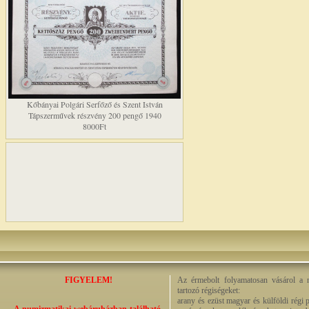
Kőbányai Polgári Serfőző és Szent István
Tápszerművek részvény 200 pengő 1940
8000Ft
FIGYELEM!
Az érmebolt folyamatosan vásárol a n
tartozó régiségeket:
arany és ezüst magyar és külföldi régi 