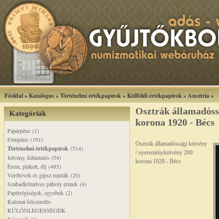
Főoldal
»
Katalógus
»
Történelmi értékpapírok
»
Külföldi értékpapírok
»
Ausztria
»
Osztrák államadóss
Kategóriák
korona 1920 - Bécs
Papírpénz (1)
Fémpénz (191)
Osztrák államadóssági kötvény
Történelmi értékpapírok
(514)
/ nyereménykötvény 200
Jelvény, kitüntetés (54)
korona 1920 - Bécs
Érem, plakett, díj (485)
Verőtövek és gipsz minták (20)
Szabadkőműves páholy érmek (4)
Papírrégiségek, egyebek (2)
Katonai felszerelés
KÜLÖNLEGESSÉGEK