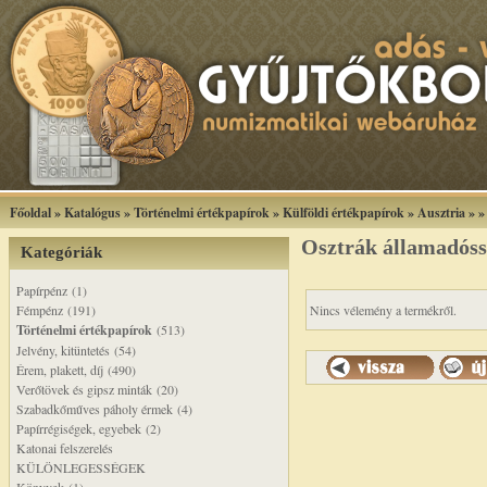
Főoldal
»
Katalógus
»
Történelmi értékpapírok
»
Külföldi értékpapírok
»
Ausztria
»
Osztrák államadóss
Kategóriák
Papírpénz (1)
Fémpénz (191)
Nincs vélemény a termékről.
Történelmi értékpapírok
(513)
Jelvény, kitüntetés (54)
Érem, plakett, díj (490)
Verőtövek és gipsz minták (20)
Szabadkőműves páholy érmek (4)
Papírrégiségek, egyebek (2)
Katonai felszerelés
KÜLÖNLEGESSÉGEK