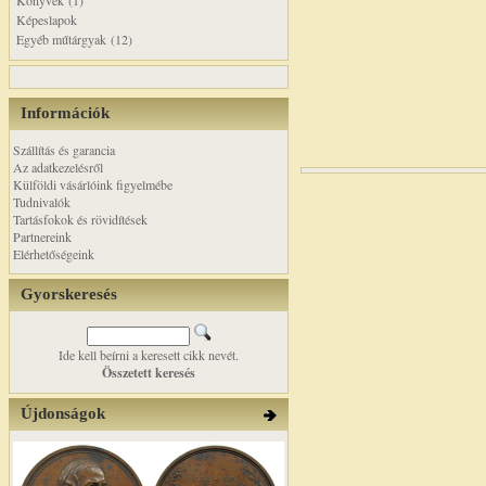
Könyvek (1)
Képeslapok
Egyéb műtárgyak (12)
Információk
Szállítás és garancia
Az adatkezelésről
Külföldi vásárlóink figyelmébe
Tudnivalók
Tartásfokok és rövidítések
Partnereink
Elérhetőségeink
Gyorskeresés
Ide kell beírni a keresett cikk nevét.
Összetett keresés
Újdonságok