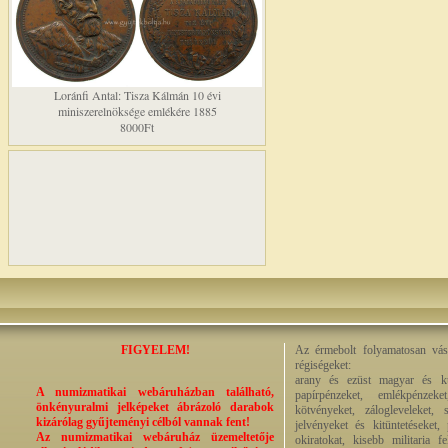
Loránfi Antal: Tisza Kálmán 10 évi
miniszerelnöksége emlékére 1885
8000Ft
FIGYELEM!
Az érmebolt folyamatosan vásá
régiségeket:
arany és ezüst magyar és kül
A numizmatikai webáruházban található,
papírpénzeket, emlékpénzek
önkényuralmi jelképeket ábrázoló darabok
kötvényeket, zálogleveleket,
kizárólag gyűjteményi célból vannak fent!
jelvényeket és kitüntetéseket,
Az numizmatikai webáruház üzemeltetője
okiratokat, kisebb militaria f