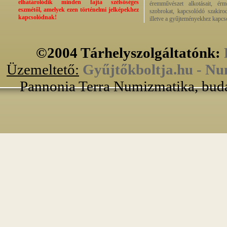
elhatárolódik minden fajta szélsőséges
éremművészet alkotásait, érmek
eszmétől, amelyek ezen történelmi jelképekhez
szobrokat, kapcsolódó szakirod
kapcsolódnak!
illetve a gyűjteményekhez kapcs
©2004 Tárhelyszolgáltatónk:
Üzemeltető:
Gyűjtőkboltja.hu - Nu
Pannonia Terra Numizmatika, buda