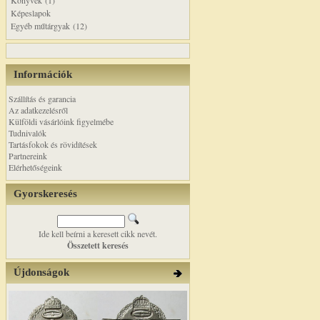
Könyvek (1)
Képeslapok
Egyéb műtárgyak (12)
Információk
Szállítás és garancia
Az adatkezelésről
Külföldi vásárlóink figyelmébe
Tudnivalók
Tartásfokok és rövidítések
Partnereink
Elérhetőségeink
Gyorskeresés
Ide kell beírni a keresett cikk nevét.
Összetett keresés
Újdonságok