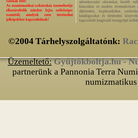
vannak fent!
adományozási okiratokat, kisebb milit
Az numizmatikai webáruház üzemeltetője
klasszikus és modern éremművészet alk
elhatárolódik minden fajta szélsőséges
díjérmeket, kisplasztikákat, szobrok
eszmétől, amelyek ezen történelmi
katalógusokat és történelmi könyvek
jelképekhez kapcsolódnak!
kapcsolódó kiegészítő éremgyűjtő kellék
©2004 Tárhelyszolgáltatónk:
Rac
Üzemeltető:
Gyűjtőkboltja.hu - N
partnerünk a Pannonia Terra Numiz
numizmatikus 