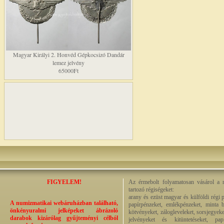
Magyar Királyi 2. Honvéd Gépkocsizó Dandár
lemez jelvény
65000Ft
FIGYELEM!
Az érmebolt folyamatosan vásárol a n
tartozó régiségeket:
arany és ezüst magyar és külföldi régi 
A numizmatikai webáruházban található,
papírpénzeket, emlékpénzeket, minta b
önkényuralmi jelképeket ábrázoló
kötvényeket, zálogleveleket, sorsjegyeke
darabok kizárólag gyűjteményi célból
jelvényeket és kitüntetéseket, pap