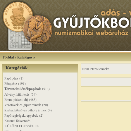
Főoldal
»
Katalógus
»
Kategóriák
Nem létező termék!
Papírpénz (1)
Fémpénz (191)
Történelmi értékpapírok
(513)
Jelvény, kitüntetés (54)
Érem, plakett, díj (485)
Verőtövek és gipsz minták (20)
Szabadkőműves páholy érmek (4)
Papírrégiségek, egyebek (2)
Katonai felszerelés
KÜLÖNLEGESSÉGEK