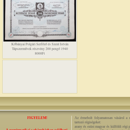
Kőbányai Polgári Serfőző és Szent István
Tápszerművek részvény 200 pengő 1940
8000Ft
FIGYELEM!
Az érmebolt folyamatosan vásárol a n
tartozó régiségeket:
arany és ezüst magyar és külföldi régi 