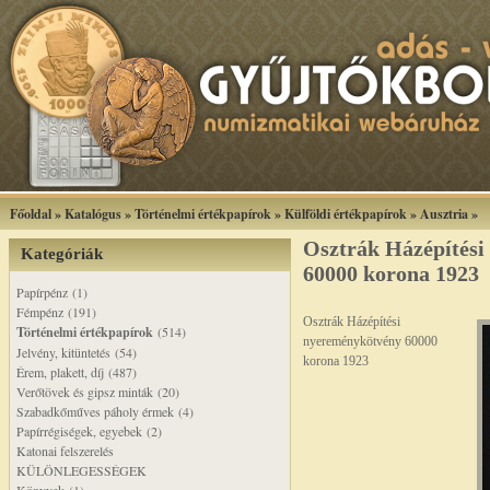
Főoldal
»
Katalógus
»
Történelmi értékpapírok
»
Külföldi értékpapírok
»
Ausztria
»
Osztrák Házépítés
Kategóriák
60000 korona 1923
Papírpénz (1)
Fémpénz (191)
Osztrák Házépítési
Történelmi értékpapírok
(514)
nyereménykötvény 60000
Jelvény, kitüntetés (54)
korona 1923
Érem, plakett, díj (487)
Verőtövek és gipsz minták (20)
Szabadkőműves páholy érmek (4)
Papírrégiségek, egyebek (2)
Katonai felszerelés
KÜLÖNLEGESSÉGEK