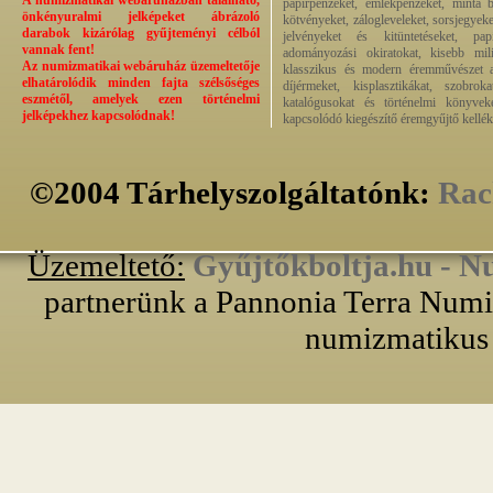
A numizmatikai webáruházban található,
papírpénzeket, emlékpénzeket, minta b
önkényuralmi jelképeket ábrázoló
kötvényeket, zálogleveleket, sorsjegyeke
darabok kizárólag gyűjteményi célból
jelvényeket és kitüntetéseket, pap
vannak fent!
adományozási okiratokat, kisebb milit
Az numizmatikai webáruház üzemeltetője
klasszikus és modern éremművészet alk
elhatárolódik minden fajta szélsőséges
díjérmeket, kisplasztikákat, szobrok
eszmétől, amelyek ezen történelmi
katalógusokat és történelmi könyvek
jelképekhez kapcsolódnak!
kapcsolódó kiegészítő éremgyűjtő kellék
©2004 Tárhelyszolgáltatónk:
Rac
Üzemeltető:
Gyűjtőkboltja.hu - N
partnerünk a Pannonia Terra Numiz
numizmatikus 