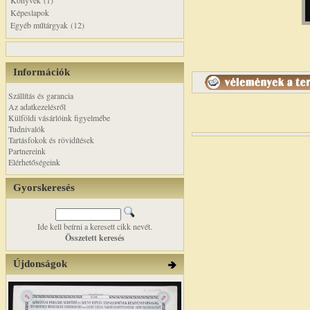
Könyvek (1)
Képeslapok
Egyéb műtárgyak (12)
Információk
Szállítás és garancia
Az adatkezelésről
Külföldi vásárlóink figyelmébe
Tudnivalók
Tartásfokok és rövidítések
Partnereink
Elérhetőségeink
Gyorskeresés
Ide kell beírni a keresett cikk nevét.
Összetett keresés
Újdonságok